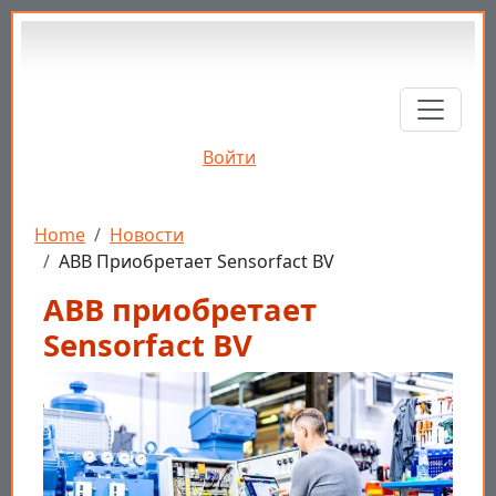
Перейти к основному содержанию
Войти
Строка навигации
Home
Новости
ABB Приобретает Sensorfact BV
ABB приобретает
Sensorfact BV