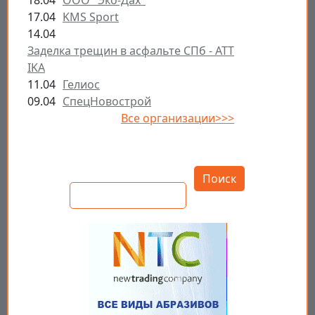
17.04
KMS Sport
14.04
Заделка трещин в асфальте СПб - ATT
IKA
11.04
Гелиос
09.04
СпецНовострой
Все организации>>>
Открыть настройки
Поиск