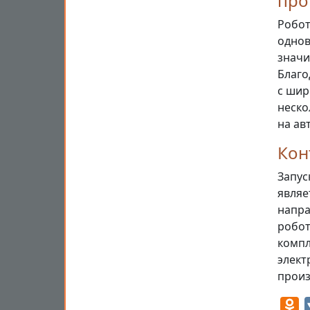
про
Робот
однов
значи
Благо
с шир
неско
на ав
Кон
Запус
являе
напра
робот
компл
элект
произ
O