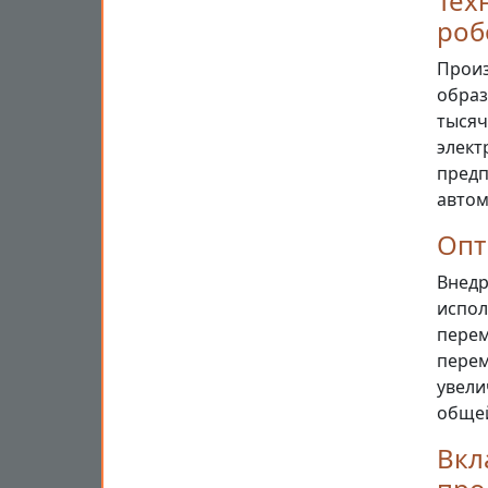
Тех
роб
Произ
образ
тысяч
элект
предп
автом
Опт
Внедр
испол
перем
перем
увели
общей
Вкл