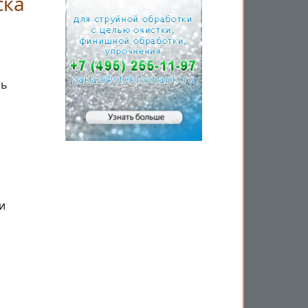
ска
ть
и