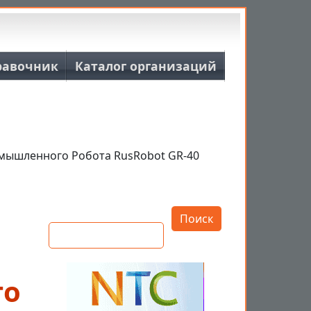
равочник
Каталог организаций
мышленного Робота RusRobot GR-40
Открыть настройки
Поиск
го