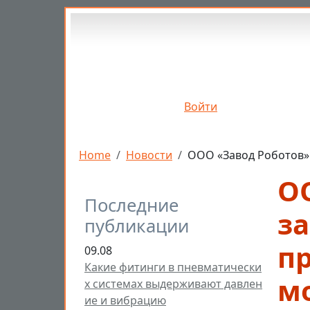
Перейти к основному содержанию
Войти
Строка навигации
Home
Новости
ООО «Завод Роботов»
О
Последние
за
публикации
п
09.08
Какие фитинги в пневматически
м
х системах выдерживают давлен
ие и вибрацию