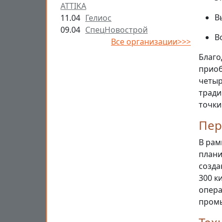
ATTIKA
В
11.04
Гелиос
09.04
СпецНовострой
В
Все организации>>>
Благо
приоб
четыр
тради
точки
Пер
В рам
плани
созда
300 к
опера
пром