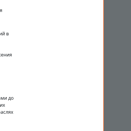
я
ий в
жения
ами до
их
раслях