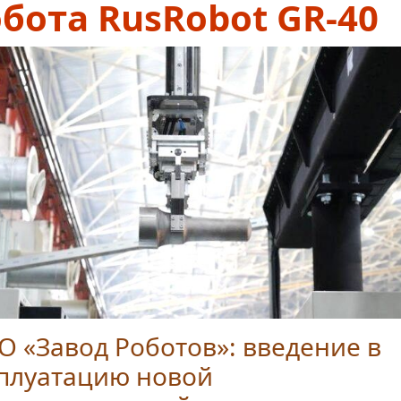
бота RusRobot GR-40
 «Завод Роботов»: введение в
сплуатацию новой