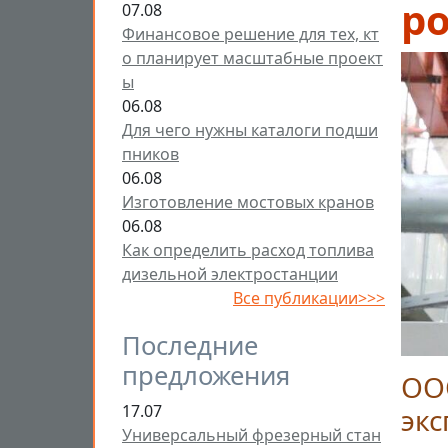
ро
07.08
Финансовое решение для тех, кт
о планирует масштабные проект
ы
06.08
Для чего нужны каталоги подши
пников
06.08
Изготовление мостовых кранов
06.08
Как определить расход топлива
дизельной электростанции
Все публикации>>>
Последние
предложения
ООО
17.07
эк
Универсальный фрезерный стан