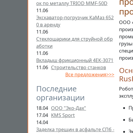
про
ок по металлу TRIOD MMF-50D
пр
11.06
Экскаватор-погрузчик КаМаз 652
ООО «
0 в аренду
произ
11.06
промы
Стеклошарики для струйной обр
грузы
аботки
специ
11.06
произ
Вкладыш фрикционный 4ЕК-3071
11.06
Строительство станков
Осн
Все предложения>>>
Rus
Последние
Робот
организации
экспл
П
18.04
ООО "Эко-Дах"
17.04
KMS Sport
Б
14.04
Заделка трещин в асфальте СПб -
Э