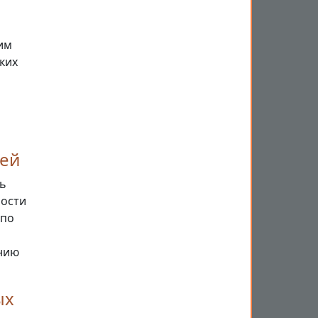
им
ких
ей
ь
ности
 по
нию
ых