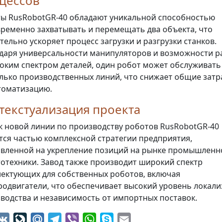
цессов
ы RusRobotGR-40 обладают уникальной способностью
ременно захватывать и перемещать два объекта, что
тельно ускоряет процесс загрузки и разгрузки станков.
даря универсальности манипуляторов и возможности р
оким спектром деталей, один робот может обслуживать
лько производственных линий, что снижает общие затр
томатизацию.
текстуализация проекта
к новой линии по производству роботов RusRobotGR-40
тся частью комплексной стратегии предприятия,
вленной на укрепление позиций на рынке промышленн
отехники. Завод также производит широкий спектр
ектующих для собственных роботов, включая
родвигатели, что обеспечивает высокий уровень локал
водства и независимость от импортных поставок.
dnoklassniki
VK
LiveJournal
Mail.Ru
Telegram
Viber
WhatsApp
Skype
Email