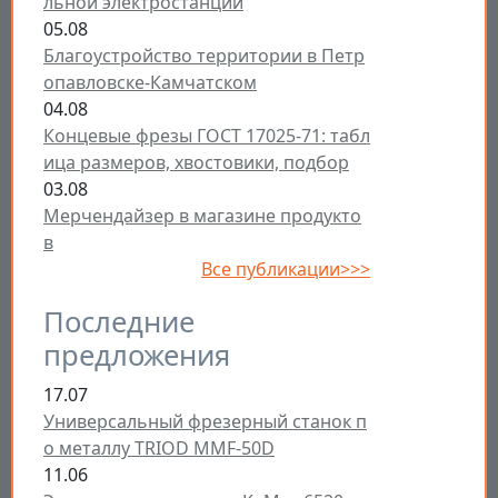
льной электростанции
05.08
Благоустройство территории в Петр
опавловске-Камчатском
04.08
Концевые фрезы ГОСТ 17025-71: табл
ица размеров, хвостовики, подбор
03.08
Мерчендайзер в магазине продукто
в
Все публикации>>>
Последние
предложения
17.07
Универсальный фрезерный станок п
о металлу TRIOD MMF-50D
11.06