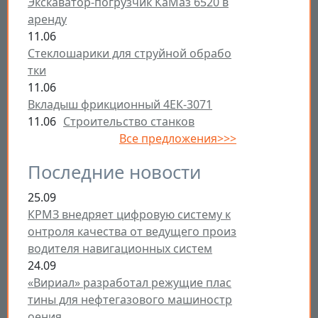
Экскаватор-погрузчик КаМаз 6520 в
аренду
11.06
Стеклошарики для струйной обрабо
тки
11.06
Вкладыш фрикционный 4ЕК-3071
11.06
Строительство станков
Все предложения>>>
Последние новости
25.09
КРМЗ внедряет цифровую систему к
онтроля качества от ведущего произ
водителя навигационных систем
24.09
«Вириал» разработал режущие плас
тины для нефтегазового машиностр
оения