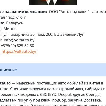
ое название компании
ООО "Авто под ключ" - автом
тая "под ключ"
на
Беларусь
д
Минск
с
ул. Гамарника 30, пом. 260, БЦ Зеленый Луг
l
info@voltauto.by
+375(29) 825-82-30
https://voltauto.by/
Описание
ltauto
— надёжный поставщик автомобилей из Китая в
нске. Специализируемся на электромобилях, гибридах и
ременных моделях с ДВС (BYD, Deepal, другие бренды).
длагаем покупку под ключ: подбор, закупка, доставка,
стаможка, полный пакет документов для постановки на у