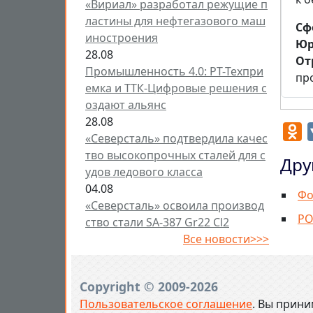
«Вириал» разработал режущие п
ластины для нефтегазового маш
Cф
иностроения
Юр
28.08
От
Промышленность 4.0: РТ-Техпри
пр
емка и ТТК-Цифровые решения с
оздают альянс
28.08
O
«Северсталь» подтвердила качес
тво высокопрочных сталей для с
Дру
удов ледового класса
04.08
Фо
«Северсталь» освоила производ
РО
ство стали SA-387 Gr22 Cl2
Все новости>>>
Copyright © 2009-2026
Пользовательское соглашение
. Вы прини