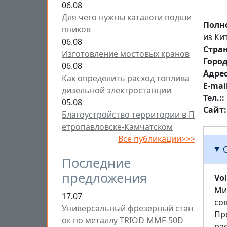
06.08
Для чего нужны каталоги подши
Полн
пников
из Ки
06.08
Стра
Изготовление мостовых кранов
Горо
06.08
Aдре
Как определить расход топлива
E-mai
дизельной электростанции
Тел.:
05.08
Сайт
Благоустройство территории в П
етропавловске-Камчатском
Все публикации>>>
Последние
предложения
Vo
Ми
17.07
сов
Универсальный фрезерный стан
Пре
ок по металлу TRIOD MMF-50D
ра