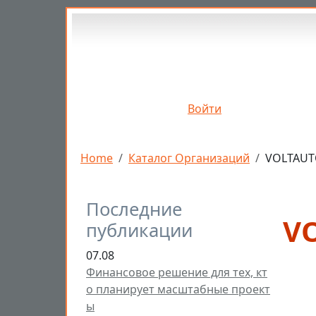
Перейти к основному содержанию
Войти
Строка навигации
Home
Каталог Организаций
VOLTAU
Последние
V
публикации
07.08
Финансовое решение для тех, кт
о планирует масштабные проект
ы