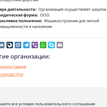
ера деятельности
Организация осуществляет закупки
идическая форма
ООО
раслевое положение
Машиностроение для легкой
омышленности и населения
dnoklassniki
VK
LiveJournal
Mail.Ru
Telegram
Viber
WhatsApp
Skype
Email
гие организации:
рмула-Сварки
СИНДАСТРИ
маете все условия пользовательского соглашения