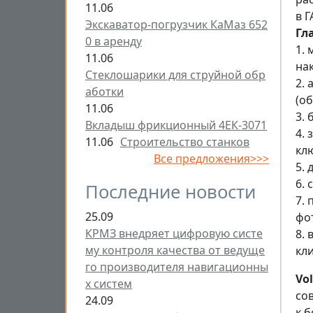
11.06
в 
Экскаватор-погрузчик КаМаз 652
Гл
0 в аренду
1.
11.06
нак
Стеклошарики для струйной обр
2. 
аботки
(о
11.06
3.
Вкладыш фрикционный 4ЕК-3071
4.
11.06
Строительство станков
кл
Все предложения>>>
5. 
6. 
Последние новости
7.
25.09
фо
КРМЗ внедряет цифровую систе
8. 
му контроля качества от ведуще
кл
го производителя навигационны
Vo
х систем
со
24.09
к 