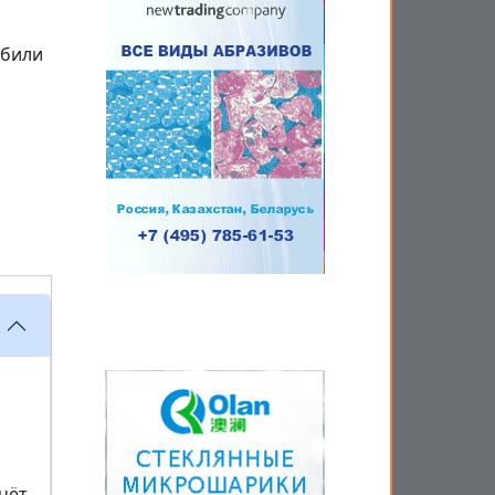
обили
чёт