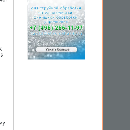
.
;
ой
му