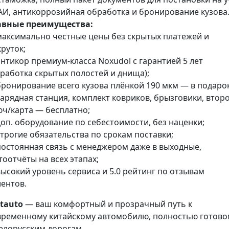
ГАИ, антикоррозийная обработка и бронирование кузова
авные преимущества:
 максимально честные цены без скрытых платежей и
руток;
антикор премиум-класса Noxudol с гарантией 5 лет
бработка скрытых полостей и днища);
 бронирование всего кузова плёнкой 190 мкм — в подарок
 зарядная станция, комплект ковриков, брызговики, втор
юч/карта — бесплатно;
доп. оборудование по себестоимости, без наценки;
строгие обязательства по срокам поставки;
 постоянная связь с менеджером даже в выходные,
тоотчёты на всех этапах;
высокий уровень сервиса и 5.0 рейтинг по отзывам
иентов.
ltauto
— ваш комфортный и прозрачный путь к
временному китайскому автомобилю, полностью готово
белорусским дорогам.