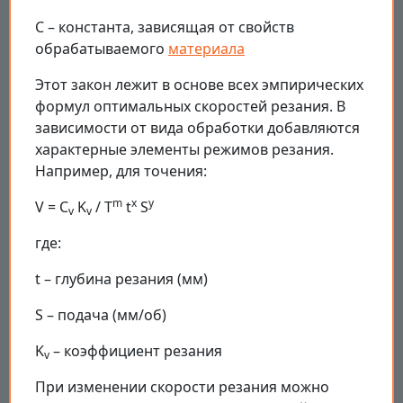
C – константа, зависящая от свойств
обрабатываемого
материала
Этот закон лежит в основе всех эмпирических
формул оптимальных скоростей резания. В
зависимости от вида обработки добавляются
характерные элементы режимов резания.
Например, для точения:
m
x
y
V = C
K
/ T
t
S
v
v
где:
t – глубина резания (мм)
S – подача (мм/об)
K
– коэффициент резания
v
При изменении скорости резания можно