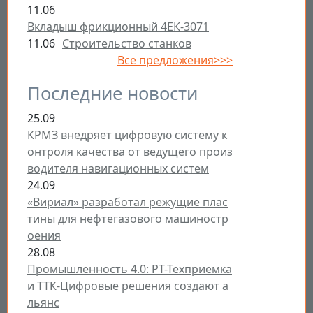
11.06
Вкладыш фрикционный 4ЕК-3071
11.06
Строительство станков
Все предложения>>>
Последние новости
25.09
КРМЗ внедряет цифровую систему к
онтроля качества от ведущего произ
водителя навигационных систем
24.09
«Вириал» разработал режущие плас
тины для нефтегазового машиностр
оения
28.08
Промышленность 4.0: РТ-Техприемка
и ТТК-Цифровые решения создают а
льянс