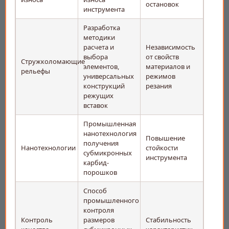
остановок
инструмента
Разработка
методики
расчета и
Независимость
выбора
от свойств
Стружколомающие
элементов,
материалов и
рельефы
универсальных
режимов
конструкций
резания
режущих
вставок
Промышленная
нанотехнология
Повышение
получения
Нанотехнологии
стойкости
субмикронных
инструмента
карбид-
порошков
Способ
промышленного
контроля
Контроль
размеров
Стабильность