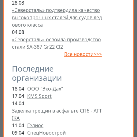
28.08
«Северсталь» подтвердила качество
высокопрочных сталей для судов лед
ового класса
04.08
«Северсталь» освоила производство
стали SA-387 Gr22 Cl2
Все новости>>>
Последние
организации
18.04
ООО "Эко-Дах"
17.04
KMS Sport
14.04
Заделка трещин в асфальте СПб - ATT
IKA
11.04
Гелиос
09.04
СпецНовострой