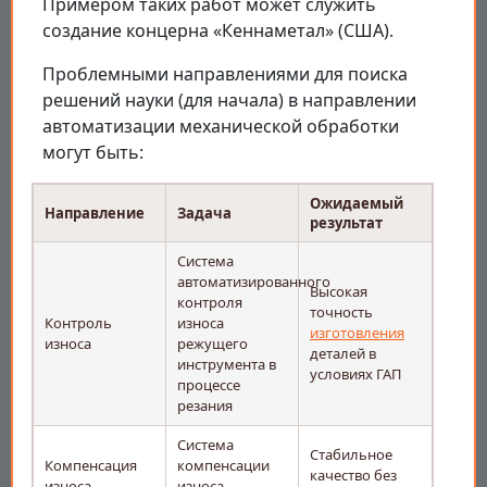
Примером таких работ может служить
создание концерна «Кеннаметал» (США).
Проблемными направлениями для поиска
решений науки (для начала) в направлении
автоматизации механической обработки
могут быть:
Ожидаемый
Направление
Задача
результат
Система
автоматизированного
Высокая
контроля
точность
Контроль
износа
изготовления
износа
режущего
деталей в
инструмента в
условиях ГАП
процессе
резания
Система
Стабильное
Компенсация
компенсации
качество без
износа
износа