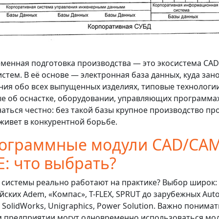
менная подготовка производства — это экосистема CA
истем. В её основе — электронная база данных, куда зан
ния обо всех выпущенных изделиях, типовые технологии
е об оснастке, оборудовании, управляющих программах
аться честно: без такой базы крупное производство пр
живет в конкурентной борьбе.
ограммные модули CAD/САМ
Е: что выбрать?
 системы реально работают на практике? Выбор широк:
йских Adem, «Компас», T-FLEX, SPRUT до зарубежных Aut
, SolidWorks, Unigraphics, Power Solution. Важно понимат
 предприятии могут одновременно использоваться мо