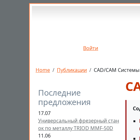
Перейти к основному содержанию
Войти
Строка навигации
Home
Публикации
CAD/CAM Системы
C
Последние
предложения
Со
17.07
Универсальный фрезерный стан
ок по металлу TRIOD MMF-50D
11.06