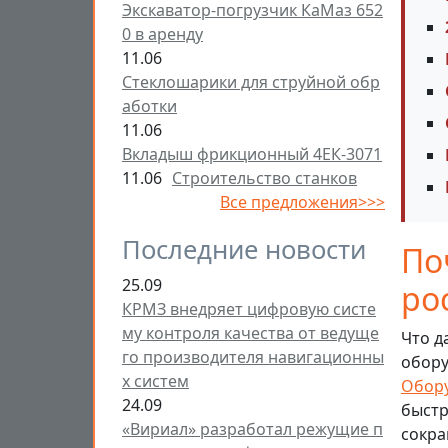
Экскаватор-погрузчик КаМаз 652
0 в аренду
11.06
Стеклошарики для струйной обр
аботки
11.06
Вкладыш фрикционный 4ЕК-3071
11.06
Строительство станков
Все предложения>>>
Последние новости
По
25.09
ро
КРМЗ внедряет цифровую систе
му контроля качества от ведуще
Что д
го производителя навигационны
обору
х систем
Обор
24.09
быст
«Вириал» разработал режущие п
сокра