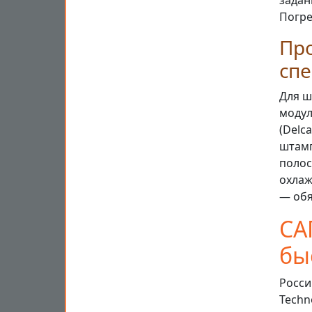
задан
Погре
Про
сп
Для ш
модул
(Delc
штамп
полос
охлаж
— обя
СА
бы
Росси
Techn