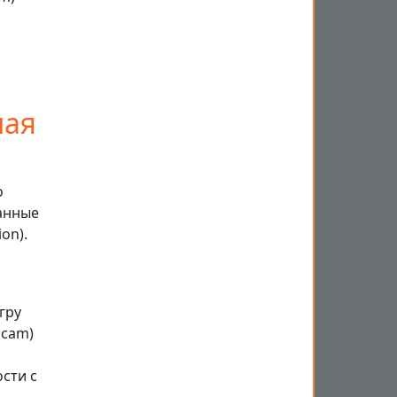
ная
о
анные
on).
гру
lcam)
сти с