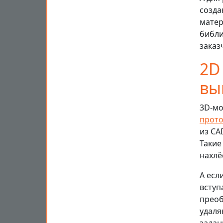
созда
матер
библ
заказ
2D
вы
3D-мо
прот
из CA
Такие
нахлё
А есл
вступ
преоб
удаля