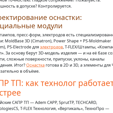
ной точностью. Гладкое сопряжение? Пожалуйста.
шность в допуске? Контролируется.
ектирование оснастки:
ециальные модули
тампов, пресс-форм, электродов есть специализирован
и: MoldBase 3D (Cimatron), Power Shape + PS-Moldmaker
am), PS-Electrode для
электродов
, T-FLEX/Штампы, «Компа
». За основу берут 3D-модель изделия — и на её базе с
ти, сложные поверхности, припуски, уклоны, каналы
дения. Итог?
Оснастка
готова в 2D и 3D, а элементы для
зательно в объёме.
ПР ТП: как технолог работае
стрее
йские САПР ТП — Adem CAPP, SprutTP, TECHCARD,
ologiesCS, T-FLEX Технология, «Вертикаль», ТехноПро —