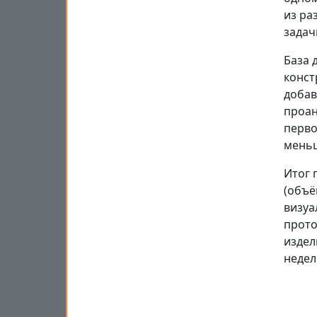
из ра
задач
База 
конст
добав
проан
перво
меньш
Итог 
(объё
визуа
прото
издел
недел