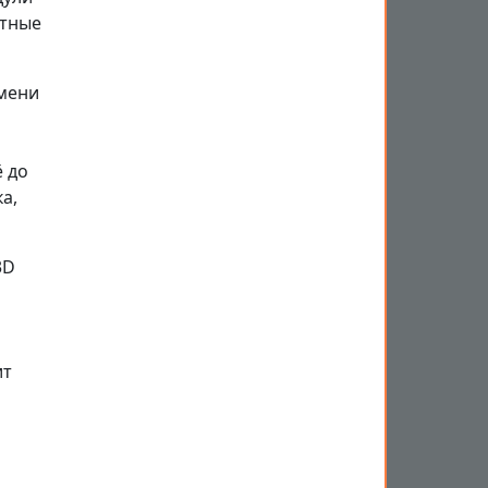
етные
емени
 до
а,
3D
ит