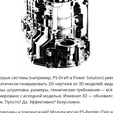
орые системы (например, PS-Draft в Power Solution) ум
атически генерировать 2D-чертежи из 3D-моделей: вид
зы, штриховка, размеры, технические требования — всё
иировано с исходной моделью. Изменил 3D — обновилс
ж. Просто? Да. Эффективно? Безусловно.
 рекламы и презентаций? Модули вроде PS-Render (Delca