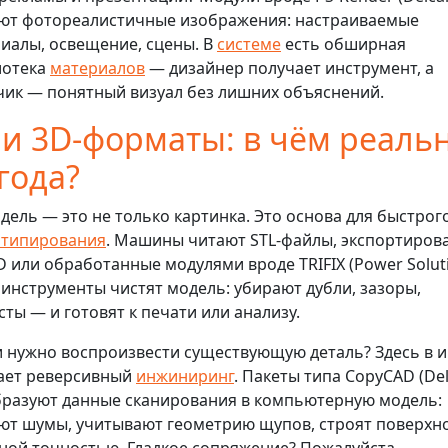
ют фотореалистичные изображения: настраиваемые
иалы, освещение, сцены. В
системе
есть обширная
иотека
материалов
— дизайнер получает инструмент, а
чик — понятный визуал без лишних объяснений.
 и 3D-форматы: в чём реаль
года?
дель — это не только картинка. Это основа для быстрог
отипирования
. Машины читают STL-файлы, экспортиров
D или обработанные модулями вроде TRIFIX (Power Soluti
 инструменты чистят модель: убирают дубли, зазоры,
сты — и готовят к печати или анализу.
и нужно воспроизвести существующую деталь? Здесь в и
ает реверсивный
инжиниринг
. Пакеты типа CopyCAD (De
разуют данные сканирования в компьютерную модель:
ют шумы, учитывают геометрию щупов, строят поверхно