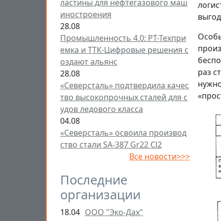
ластины для нефтегазового маш
логис
иностроения
выгод
28.08
Особы
Промышленность 4.0: РТ-Техпри
произ
емка и ТТК-Цифровые решения с
беспо
оздают альянс
раз с
28.08
нужно
«Северсталь» подтвердила качес
«прос
тво высокопрочных сталей для с
удов ледового класса
04.08
«Северсталь» освоила производ
ство стали SA-387 Gr22 Cl2
Все новости>>>
Последние
организации
18.04
ООО "Эко-Дах"