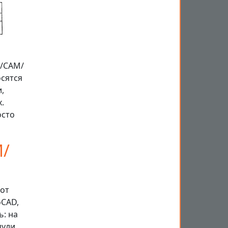
D/САМ/
осятся
,
.
осто
/
 от
oCAD,
ь: на
дули