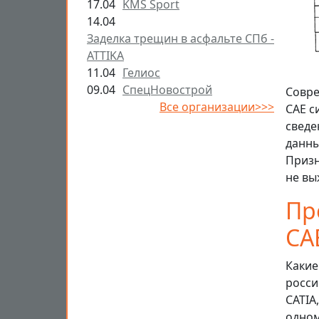
17.04
KMS Sport
14.04
Заделка трещин в асфальте СПб -
ATTIKA
11.04
Гелиос
09.04
СпецНовострой
Совре
Все организации>>>
САЕ с
сведе
данны
Призн
не вы
Пр
СА
Какие
росси
CATIA
одном