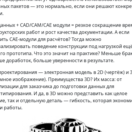
зных пакетов — это нормально, если они решают конкр
и.
данных + CAD/САМ/САЕ модули = резкое сокращение вр
рукторских работ и рост качества документации. А если
ить САЕ-модули для расчётов? Тогда можно
ализировать поведение конструкции под нагрузкой ещё
го прототипа. Что это значит на практике? Меньше брак
е доработок, больше уверенности в результате.
проектирования — электронная модель в 2D (чертёж) и 
мное изображение). Преимущества 3D? Их масса: от
лизации для заказчика до подготовки данных для
типирования. И да, в 3D можно представить как целое
ие, так и отдельную деталь — гибкость, которая эконом
и работы.