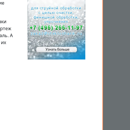
ие
вки
ертеж
аль. А
 их