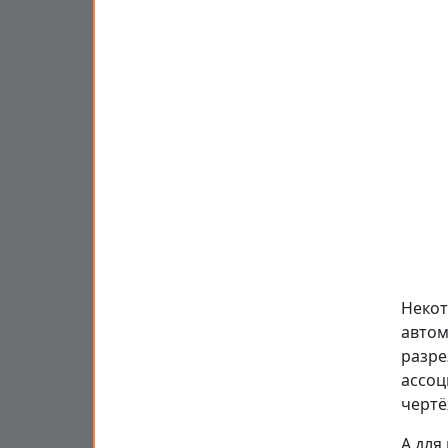
Некот
автом
разре
ассоц
чертё
А для