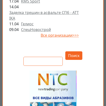
17.04
KMS Sport
14.04
Заделка трещин в асфальте СПб - ATT
IKA
11.04
Гелиос
09.04
СпецНовострой
Все организации>>>
Открыть настройки
Поиск