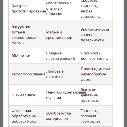
Скорость,
Изготовление
Быстрое
точность,
опытных
прототипирование
любая
образцов
сложность
Вакуумное
Экономичность,
литье в
Малые и
качество
силиконовые
средние серии
поверхности
формы
Средние
Прочность,
RIM-литье
партии изделий
долговечность
Производительность,
Листовые
Термоформование
разнообразие
пластики
форм
Высокое
Пенополиуретановые
ППУ-заливка
давление,
изделия
плотность
Фрезерная
Точность,
3D-обработка
обработка на
сложная
материалов
роботах Kuka
геометрия