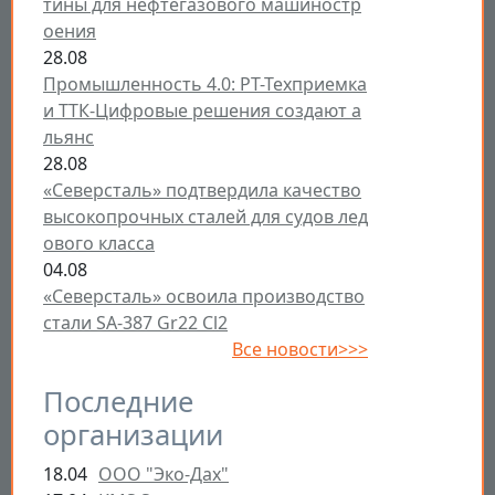
тины для нефтегазового машиностр
оения
28.08
Промышленность 4.0: РТ-Техприемка
и ТТК-Цифровые решения создают а
льянс
28.08
«Северсталь» подтвердила качество
высокопрочных сталей для судов лед
ового класса
04.08
«Северсталь» освоила производство
стали SA-387 Gr22 Cl2
Все новости>>>
Последние
организации
18.04
ООО "Эко-Дах"