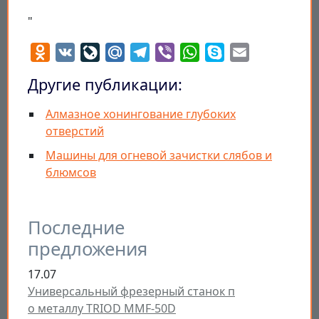
"
Odnoklassniki
VK
LiveJournal
Mail.Ru
Telegram
Viber
WhatsApp
Skype
Email
Другие публикации:
Алмазное хонингование глубоких
отверстий
Машины для огневой зачистки слябов и
блюмсов
Последние
предложения
17.07
Универсальный фрезерный станок п
о металлу TRIOD MMF-50D