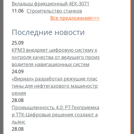
Вкладыш фрикционный 4ЕК-3071
11.06
Строительство станков
Все предложения>>>
Последние новости
25.09
КРМЗ внедряет цифровую систему к
онтроля качества от ведущего произ
водителя навигационных систем
24.09
«Вириал» разработал режущие плас
тины для нефтегазового машиностр
оения
28.08
Промышленность 4.0: РТ-Техприемка
и ТТК-Цифровые решения создают а
льянс
28.08