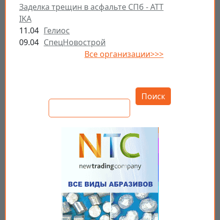
Заделка трещин в асфальте СПб - ATT
IKA
11.04
Гелиос
09.04
СпецНовострой
Все организации>>>
Открыть настройки
Поиск