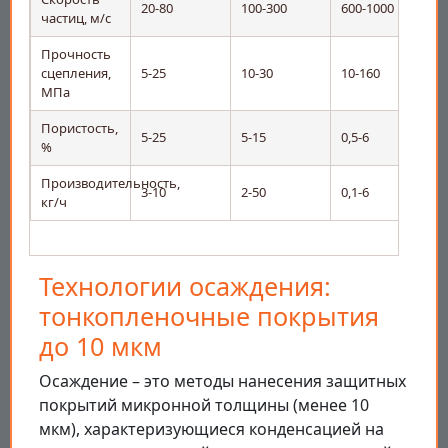
20-80
100-300
600-1000
5
частиц, м/с
Прочность
сцепления,
5-25
10-30
10-160
2
МПа
Пористость,
5-25
5-15
0,5-6
0
%
Производительность,
3-10
2-50
0,1-6
0
кг/ч
Технологии осаждения:
тонкопленочные покрытия
до 10 мкм
Осаждение – это методы нанесения защитных
покрытий микронной толщины (менее 10
мкм), характеризующиеся конденсацией на