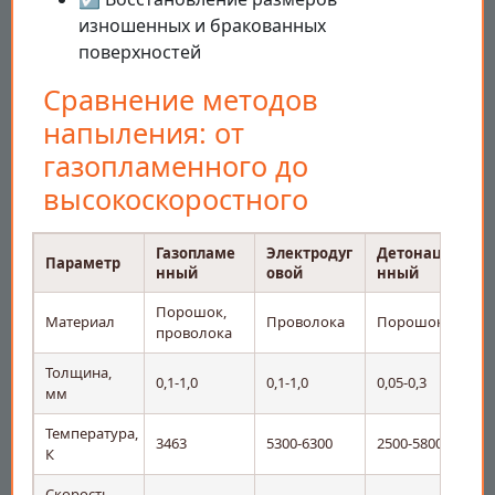
изношенных и бракованных
поверхностей
Сравнение методов
напыления: от
газопламенного до
высокоскоростного
Газопламе
Электродуг
Детонацио
Параметр
нный
овой
нный
Порошок,
Материал
Проволока
Порошок
проволока
Толщина,
0,1-1,0
0,1-1,0
0,05-0,3
0
мм
Температура,
3463
5300-6300
2500-5800
5
К
Скорость