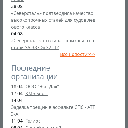
28.08
«Северсталь» подтвердила качество
высокопрочных сталей для судов лед
ового класса
04.08
«Северсталь» освоила производство
стали SA-387 Gr22 Cl2
Все новости>>>
Последние
организации
18.04
ООО "Эко-Дах"
17.04
KMS Sport
14.04
Заделка трещин в асфальте СПб - ATT
IKA
11.04
Гелиос
09.04
СпецНовострой