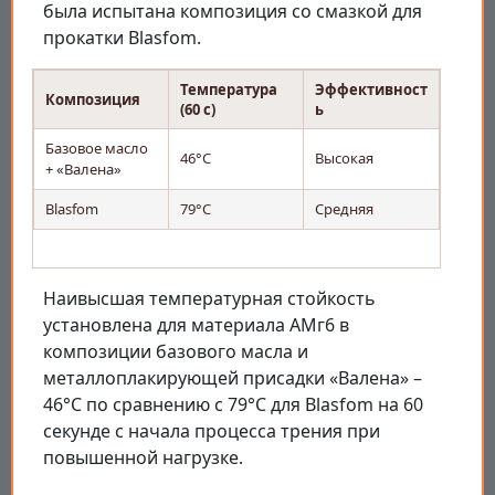
была испытана композиция со смазкой для
прокатки Blasfom.
Температура
Эффективност
Композиция
(60 с)
ь
Базовое масло
46°С
Высокая
+ «Валена»
Blasfom
79°С
Средняя
Наивысшая температурная стойкость
установлена для материала АМг6 в
композиции базового масла и
металлоплакирующей присадки «Валена» –
46°С по сравнению с 79°С для Blasfom на 60
секунде с начала процесса трения при
повышенной нагрузке.