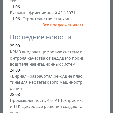
тки
11.06
Вкладыш фрикционный 4ЕК-3071
11.06
Строительство станков
Все предложения>>>
Последние новости
25.09
КРМЗ внедряет цифровую систему к
онтроля качества от ведущего произ
водителя навигационных систем
24.09
«Вириал» разработал режущие плас
тины для нефтегазового машиностр
оения
28.08
Промышленность 4.0: РТ-Техприемка
и ТТК-Цифровые решения создают а
льянс