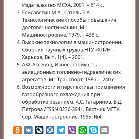
Издательство МСХА, 2001. – 614 с.
Елисаветин М.А., Сатель Э.А.
Технологические способы повышения
долговечности машин. М.:
Машиностроение, 1979. – 438 с.
Высокие технологии в машиностроении.
Сборник научных трудов НТУ «ХПИ». –
Харьков, Вып. 1(4). – 2001.
А.Ф. Аксенов, Износостойкость
авиационных топливно-гидравлических
агрегатов. М.: Транспорт, 1986. – 240 с.
Возможности и перспективы применения
газообразного охлаждения при
обработке резанием, А.С. Татаринов, В.Д.
Петрова / ISSN 0236-3941. Вестник МГТУ.
Сер. Машиностроение. 1995. №4.
Odnoklassniki
VK
LiveJournal
Mail.Ru
Telegram
Viber
WhatsApp
Skype
Email