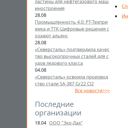
ластины для нефтегазового маш
Сп
иностроения
28.08
Ин
Промышленность 4.0: РТ-Техпри
емка и ТТК-Цифровые решения с
оздают альянс
28.08
«Северсталь» подтвердила качес
тво высокопрочных сталей для с
удов ледового класса
04.08
«Северсталь» освоила производ
ство стали SA-387 Gr22 Cl2
Все новости>>>
Последние
организации
18.04
ООО "Эко-Дах"