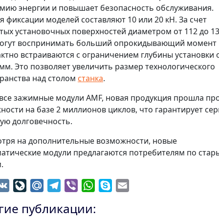
мию энергии и повышает безопасность обслуживания.
я фиксации моделей составляют 10 или 20 кН. За счет
тых установочных поверхностей диаметром от 112 до 1
огут воспринимать больший опрокидывающий момент 
ктно встраиваются с ограничением глубины установки о
 мм. Это позволяет увеличить размер технологического
ранства над столом
станка
.
 все зажимные модули AMF, новая продукция прошла пр
ности на базе 2 миллионов циклов, что гарантирует се
ую долговечность.
тря на дополнительные возможности, новые
атические модули предлагаются потребителям по стар
.
dnoklassniki
VK
LiveJournal
Mail.Ru
Telegram
Viber
WhatsApp
Skype
Email
гие публикации: