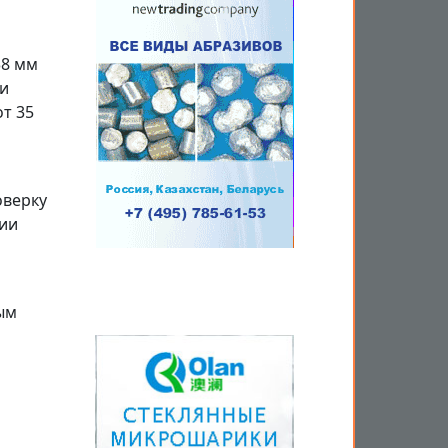
38 мм
и
т 35
оверку
рии
ым