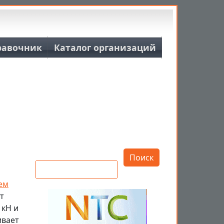
равочник
Каталог организаций
Открыть настройки
Поиск
ем
т
 кН и
ивает