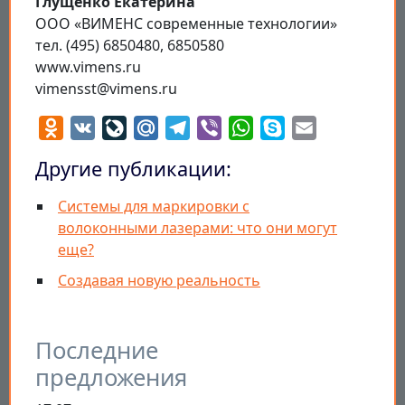
Глущенко Екатерина
ООО «ВИМЕНС современные технологии»
тел. (495) 6850480, 6850580
www.vimens.ru
vimensst@vimens.ru
Odnoklassniki
VK
LiveJournal
Mail.Ru
Telegram
Viber
WhatsApp
Skype
Email
Другие публикации:
Системы для маркировки с
волоконными лазерами: что они могут
еще?
Создавая новую реальность
Последние
предложения