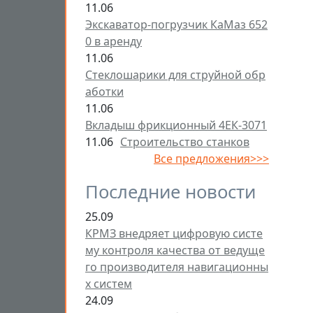
11.06
Экскаватор-погрузчик КаМаз 652
0 в аренду
11.06
Стеклошарики для струйной обр
аботки
11.06
Вкладыш фрикционный 4ЕК-3071
11.06
Строительство станков
Все предложения>>>
Последние новости
25.09
КРМЗ внедряет цифровую систе
му контроля качества от ведуще
го производителя навигационны
х систем
24.09