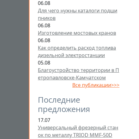
06.08
Для чего нужны каталоги подши
пников
06.08
Изготовление мостовых кранов
06.08
Как определить расход топлива
дизельной электростанции
05.08
Благоустройство территории в П
етропавловске-Камчатском
Все публикации>>>
Последние
предложения
17.07
Универсальный фрезерный стан
ок по металлу TRIOD MMF-50D