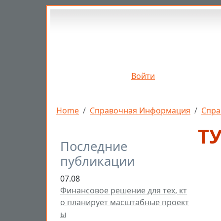
Перейти к основному содержанию
Войти
Строка навигации
Home
Справочная Информация
Спра
Т
Последние
публикации
07.08
Финансовое решение для тех, кт
о планирует масштабные проект
ы