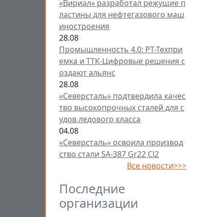
«Вириал» разработал режущие п
ластины для нефтегазового маш
иностроения
28.08
Промышленность 4.0: РТ-Техпри
емка и ТТК-Цифровые решения с
оздают альянс
28.08
«Северсталь» подтвердила качес
тво высокопрочных сталей для с
удов ледового класса
04.08
«Северсталь» освоила производ
ство стали SA-387 Gr22 Cl2
Все новости>>>
Последние
организации