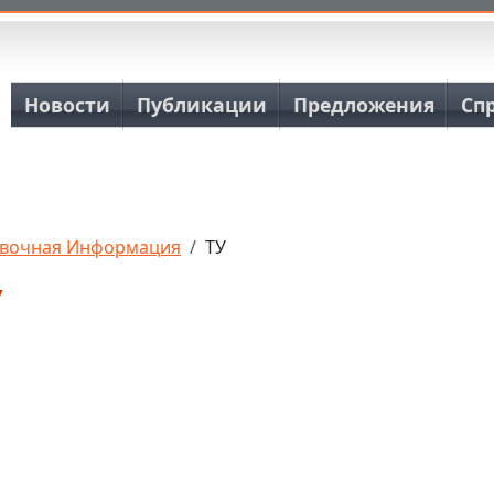
Основная навигация
Новости
Публикации
Предложения
Сп
вочная Информация
ТУ
У