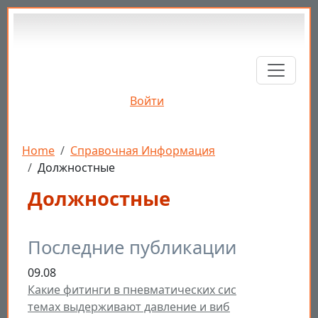
Перейти к основному содержанию
Войти
Строка навигации
Home
Справочная Информация
Должностные
Должностные
Последние публикации
09.08
Какие фитинги в пневматических сис
темах выдерживают давление и виб