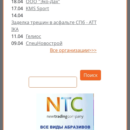
18.04
ООО "Эко-Дах"
17.04
KMS Sport
14.04
Заделка трещин в асфальте СПб - ATT
IKA
11.04
Гелиос
09.04
СпецНовострой
Все организации>>>
Открыть настройки
Поиск