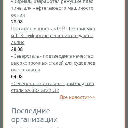
«Вириал» разработал режущие плас
тины для нефтегазового машиностр
оения
28.08
Промышленность 4.0: РТ-Техприемка
и ТТК-Цифровые решения создают а
льянс
28.08
«Северсталь» подтвердила качество
высокопрочных сталей для судов лед
ового класса
04.08
«Северсталь» освоила производство
стали SA-387 Gr22 Cl2
Все новости>>>
Последние
организации