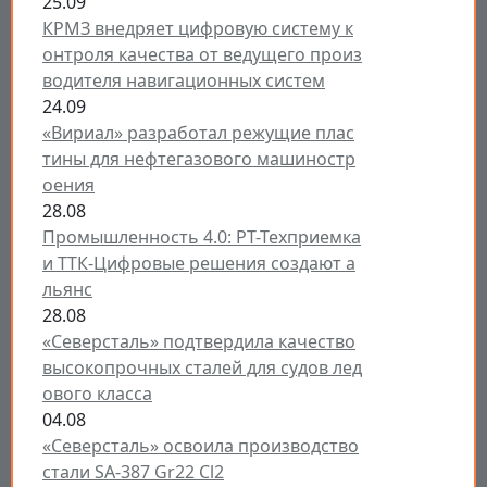
25.09
КРМЗ внедряет цифровую систему к
онтроля качества от ведущего произ
водителя навигационных систем
24.09
«Вириал» разработал режущие плас
тины для нефтегазового машиностр
оения
28.08
Промышленность 4.0: РТ-Техприемка
и ТТК-Цифровые решения создают а
льянс
28.08
«Северсталь» подтвердила качество
высокопрочных сталей для судов лед
ового класса
04.08
«Северсталь» освоила производство
стали SA-387 Gr22 Cl2