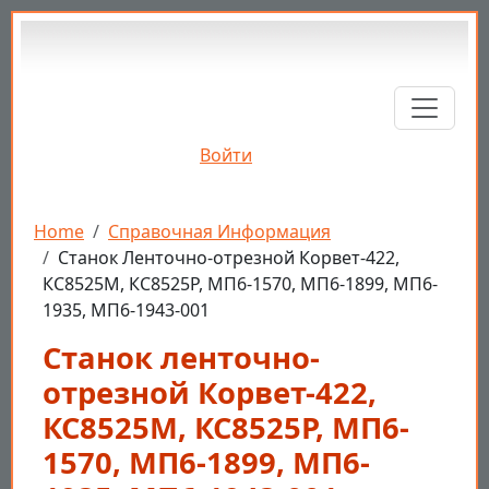
Перейти к основному содержанию
Войти
Строка навигации
Home
Справочная Информация
Станок Ленточно-отрезной Корвет-422,
КС8525М, КС8525Р, МП6-1570, МП6-1899, МП6-
1935, МП6-1943-001
Станок ленточно-
отрезной Корвет-422,
КС8525М, КС8525Р, МП6-
1570, МП6-1899, МП6-