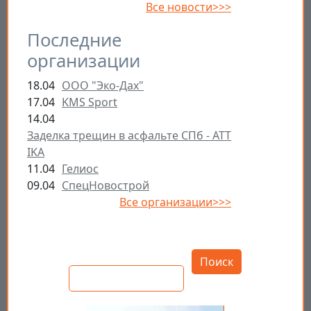
Все новости>>>
Последние
организации
18.04
ООО "Эко-Дах"
17.04
KMS Sport
14.04
Заделка трещин в асфальте СПб - ATT
IKA
11.04
Гелиос
09.04
СпецНовострой
Все организации>>>
Открыть настройки
Поиск