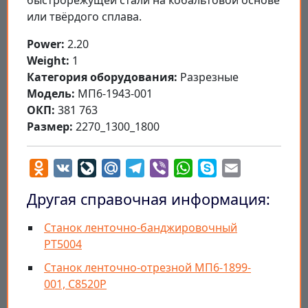
быстрорежущей стали на кобальтовой основе
или твёрдого сплава.
Power:
2.20
Weight:
1
Категория оборудования:
Разрезные
Модель:
МП6-1943-001
ОКП:
381 763
Размер:
2270_1300_1800
Odnoklassniki
VK
LiveJournal
Mail.Ru
Telegram
Viber
WhatsApp
Skype
Email
Другая справочная информация:
Станок ленточно-банджировочный
РТ5004
Станок ленточно-отрезной МП6-1899-
001, С8520Р