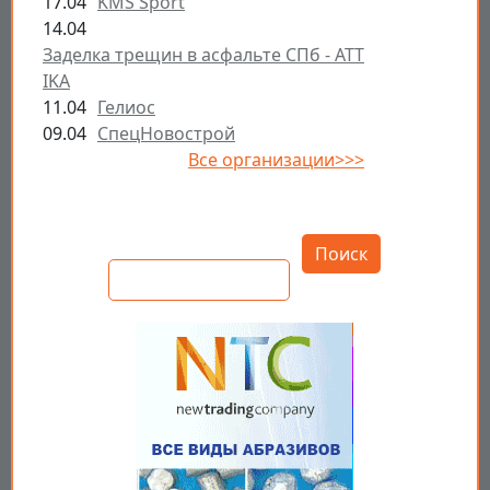
17.04
KMS Sport
14.04
Заделка трещин в асфальте СПб - ATT
IKA
11.04
Гелиос
09.04
СпецНовострой
Все организации>>>
Открыть настройки
Поиск