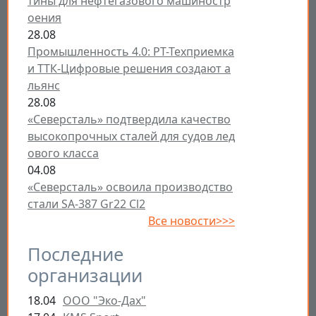
тины для нефтегазового машиностр
оения
28.08
Промышленность 4.0: РТ-Техприемка
и ТТК-Цифровые решения создают а
льянс
28.08
«Северсталь» подтвердила качество
высокопрочных сталей для судов лед
ового класса
04.08
«Северсталь» освоила производство
стали SA-387 Gr22 Cl2
Все новости>>>
Последние
организации
18.04
ООО "Эко-Дах"