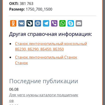
ОКП:
381 763
Размер:
1750_700_1500
Odnoklassniki
VK
LiveJournal
Mail.Ru
Telegram
Viber
WhatsApp
Skype
Email
Другая справочная информация:
Станок ленточнопильный консольный
8Б230, 8Б290, 8Б450, 8Б350
Станок ленточнопильный Станок
Станок
Последние публикации
06.08
Для чего нужны каталоги подшипник
ов