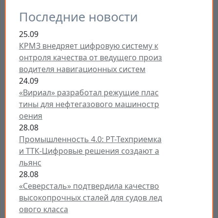
Последние новости
25.09
КРМЗ внедряет цифровую систему к
онтроля качества от ведущего произ
водителя навигационных систем
24.09
«Вириал» разработал режущие плас
тины для нефтегазового машиностр
оения
28.08
Промышленность 4.0: РТ-Техприемка
и ТТК-Цифровые решения создают а
льянс
28.08
«Северсталь» подтвердила качество
высокопрочных сталей для судов лед
ового класса