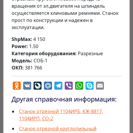
вращения от эл.двигателя на шпиндель
осуществляется клиновыми ремнями. Станок
прост по конструкции и надежен в
эксплуатации.
ShpMax:
4 150
Power:
1.50
Категория оборудования:
Разрезные
Модель:
СОБ-1
ОКП:
381 766
Odnoklassniki
VK
LiveJournal
Mail.Ru
Telegram
Viber
WhatsApp
Skype
Email
Другая справочная информация:
Станок отрезной 1104ИРБ, КЖ-8817,
1104ИРП, СО-2
Станок отрезной круглопильный