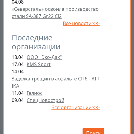
04.08
«Северсталь» освоила производство
стали SA-387 Gr22 Cl2
Все новости>>>
Последние
организации
18.04
ООО "Эко-Дах"
17.04
KMS Sport
14.04
Заделка трещин в асфальте СПб - ATT
IKA
11.04
Гелиос
09.04
СпецНовострой
Все организации>>>
Открыть настройки
Поиск