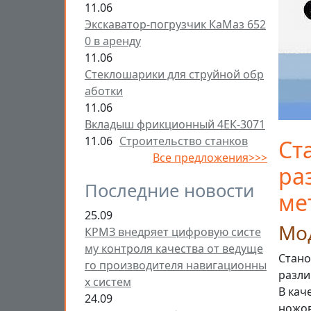
11.06
Экскаватор-погрузчик КаМаз 652
0 в аренду
11.06
Стеклошарики для струйной обр
аботки
11.06
Вкладыш фрикционный 4ЕК-3071
11.06
Строительство станков
Ст
Все предложения>>>
ра
Последние новости
ме
25.09
Мо
КРМЗ внедряет цифровую систе
му контроля качества от ведуще
Стано
го производителя навигационны
разли
х систем
В кач
24.09
ножов