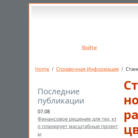
Перейти к основному содержанию
Войти
Строка навигации
Home
Справочная Информация
Стан
С
Последние
н
публикации
р
07.08
Финансовое решение для тех, кт
ц
о планирует масштабные проект
ы