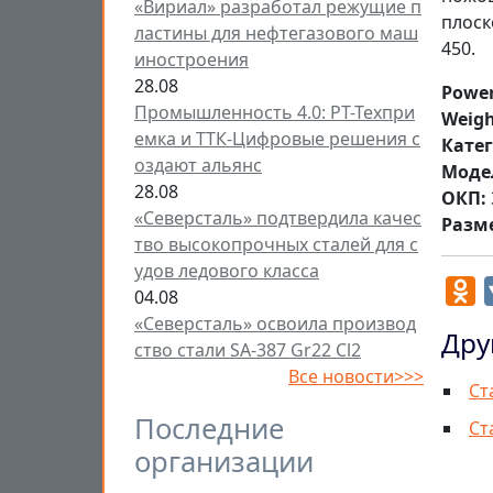
«Вириал» разработал режущие п
плоск
ластины для нефтегазового маш
450.
иностроения
28.08
Power
Промышленность 4.0: РТ-Техпри
Weigh
емка и ТТК-Цифровые решения с
Кате
оздают альянс
Моде
28.08
ОКП:
«Северсталь» подтвердила качес
Разм
тво высокопрочных сталей для с
удов ледового класса
O
04.08
«Северсталь» освоила производ
Дру
ство стали SA-387 Gr22 Cl2
Все новости>>>
Ст
Последние
Ст
организации