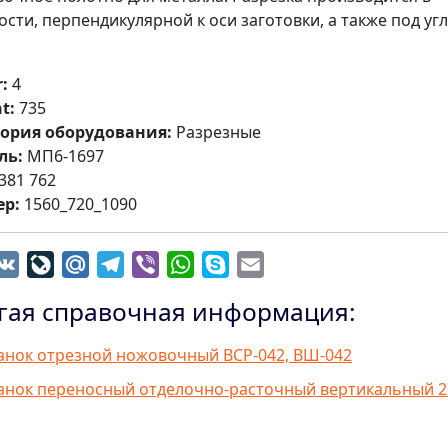
ости, перпендикулярной к оси заготовки, а также под уг
:
4
t:
735
гория оборудования:
Разрезные
ль:
МП6-1697
381 762
ер:
1560_720_1090
dnoklassniki
VK
LiveJournal
Mail.Ru
Telegram
Viber
WhatsApp
Skype
Email
гая справочная информация:
анок отрезной ножовочный ВСР-042, ВШ-042
анок переносный отделочно-расточный вертикальный 2