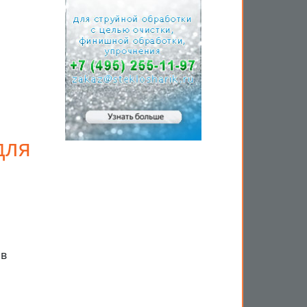
для
ов