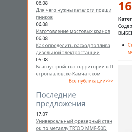
16
06.08
Для чего нужны каталоги подши
пников
Кате
06.08
Cодер
Изготовление мостовых кранов
ВЫБЕ
06.08
С
Как определить расход топлива
м
дизельной электростанции
05.08
Благоустройство территории в П
етропавловске-Камчатском
Все публикации>>>
Последние
предложения
17.07
Универсальный фрезерный стан
ок по металлу TRIOD MMF-50D