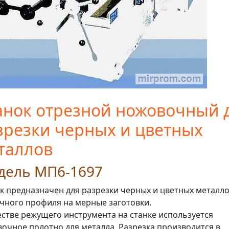
анок отрезной ножовочный 
зрезки черных и цветных
таллов
дель МП6-1697
к предназначен для разрезки черных и цветных металл
чного профиля на мерные заготовки.
естве режущего инструмента на станке используется
очное полотно для металла. Разрезка производится в