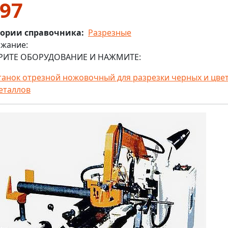
97
гории справочника
Разрезные
жание:
РИТЕ ОБОРУДОВАНИЕ И НАЖМИТЕ:
танок отрезной ножовочный для разрезки черных и цве
еталлов