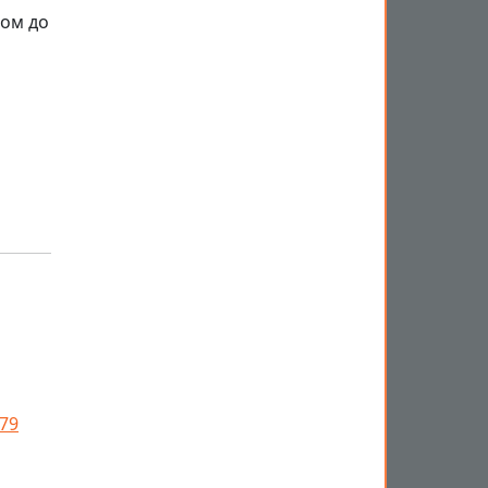
лом до
79