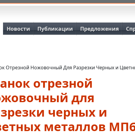
Основная навигация
Новости
Публикации
Предложения
Сп
ок Отрезной Ножовочный Для Разрезки Черных и Цветн
танок отрезной
ожовочный для
азрезки черных и
ветных металлов МП6