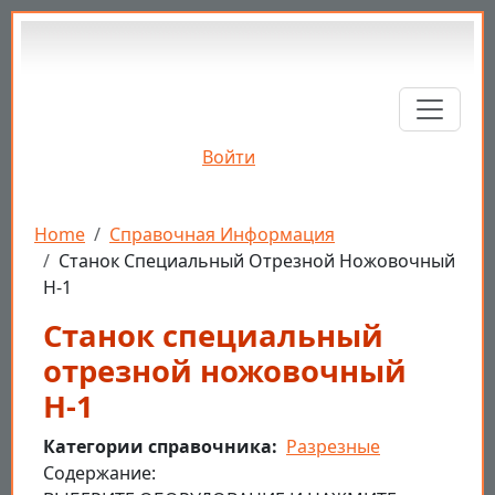
Перейти к основному содержанию
Войти
Строка навигации
Home
Справочная Информация
Станок Специальный Отрезной Ножовочный
Н-1
Станок специальный
отрезной ножовочный
Н-1
Категории справочника
Разрезные
Cодержание: