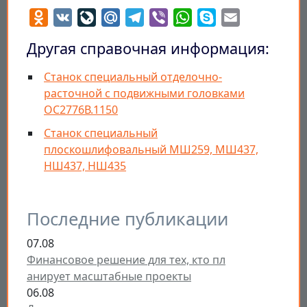
Odnoklassniki
VK
LiveJournal
Mail.Ru
Telegram
Viber
WhatsApp
Skype
Email
Другая справочная информация:
Станок специальный отделочно-
расточной с подвижными головками
ОС2776В.1150
Станок специальный
плоскошлифовальный МШ259, МШ437,
НШ437, НШ435
Последние публикации
07.08
Финансовое решение для тех, кто пл
анирует масштабные проекты
06.08