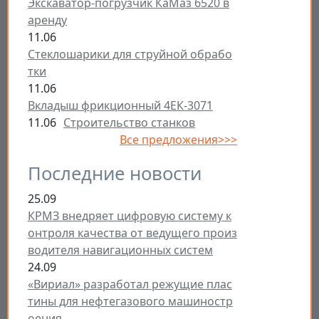
Экскаватор-погрузчик КаМаз 6520 в
аренду
11.06
Стеклошарики для струйной обрабо
тки
11.06
Вкладыш фрикционный 4ЕК-3071
11.06
Строительство станков
Все предложения>>>
Последние новости
25.09
КРМЗ внедряет цифровую систему к
онтроля качества от ведущего произ
водителя навигационных систем
24.09
«Вириал» разработал режущие плас
тины для нефтегазового машиностр
оения