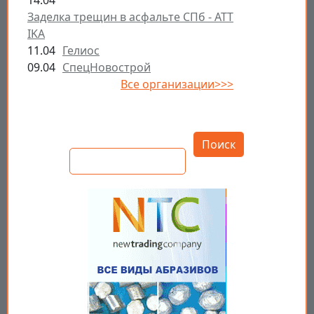
14.04
Заделка трещин в асфальте СПб - ATT
IKA
11.04
Гелиос
09.04
СпецНовострой
Все организации>>>
Открыть настройки
Поиск