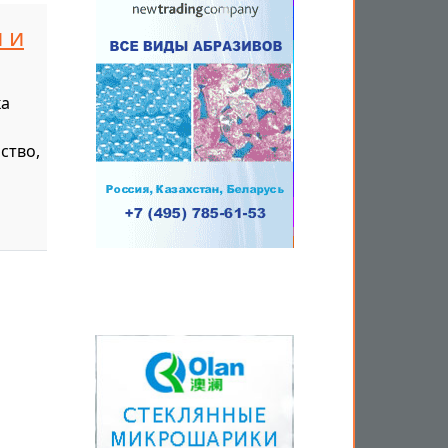
 и
ка
ство,