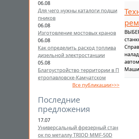
06.08
Тех
Для чего нужны каталоги подши
пников
рем
06.08
ВЫБЕР
Изготовление мостовых кранов
станк
06.08
Справ
Как определить расход топлива
налад
дизельной электростанции
автом
05.08
Маши
Благоустройство территории в П
етропавловске-Камчатском
Все публикации>>>
Последние
предложения
17.07
Универсальный фрезерный стан
ок по металлу TRIOD MMF-50D