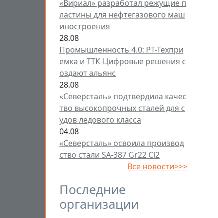
«Вириал» разработал режущие п
ластины для нефтегазового маш
иностроения
28.08
Промышленность 4.0: РТ-Техпри
емка и ТТК-Цифровые решения с
оздают альянс
28.08
«Северсталь» подтвердила качес
тво высокопрочных сталей для с
удов ледового класса
04.08
«Северсталь» освоила производ
ство стали SA-387 Gr22 Cl2
Все новости>>>
Последние
организации