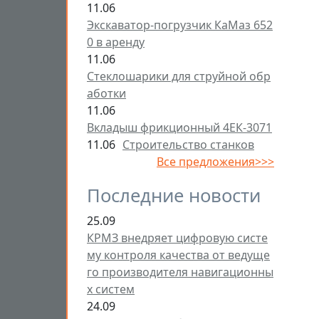
11.06
Экскаватор-погрузчик КаМаз 652
0 в аренду
11.06
Стеклошарики для струйной обр
аботки
11.06
Вкладыш фрикционный 4ЕК-3071
11.06
Строительство станков
Все предложения>>>
Последние новости
25.09
КРМЗ внедряет цифровую систе
му контроля качества от ведуще
го производителя навигационны
х систем
24.09