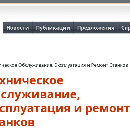
Основная навигация
Новости
Публикации
Предложения
Сп
ическое Обслуживание, Эксплуатация и Ремонт Станков
ехническое
бслуживание,
ксплуатация и ремон
танков