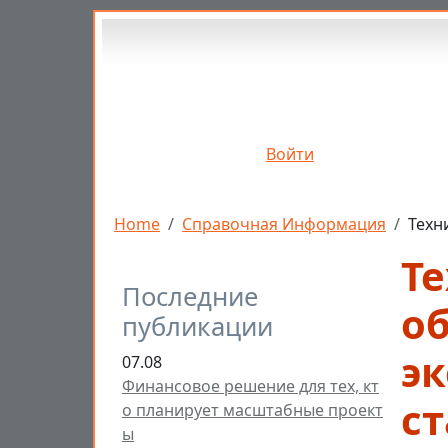
Перейти к основному содержанию
Войти
Строка навигации
Home
Справочная Информация
Техн
Т
Последние
о
публикации
э
07.08
Финансовое решение для тех, кт
с
о планирует масштабные проект
ы