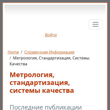
Перейти к основному содержанию
Войти
Строка навигации
Home
Справочная Информация
Метрология, Стандартизация, Системы
Качества
Метрология,
стандартизация,
системы качества
Последние публикации