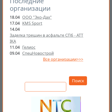
Последние
организации
18.04
ООО "Эко-Дах"
17.04
KMS Sport
14.04
Заделка трещин в асфальте СПб - ATT
IKA
11.04
Гелиос
09.04
СпецНовострой
Все организации>>>
Открыть настройки
Поиск