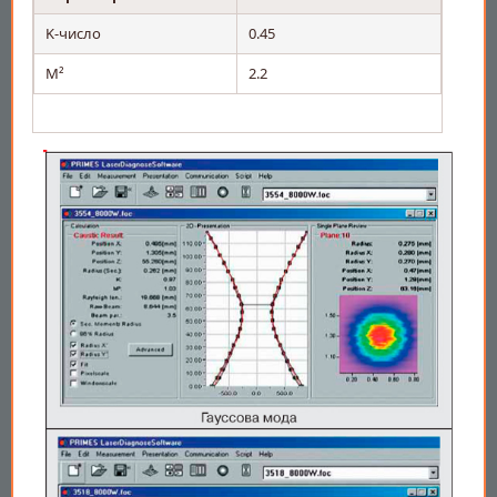
K-число
0.45
M²
2.2