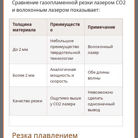
Сравнение газопламенной резки лазером CO2
и волоконным лазером показывает:
Толщина
Преимуществ
Примечание
материала
о
Небольшое
преимущество
Волоконный
До 2 мм
твердотельной
лазер
технологии
Аналогичная
Обе длины
Более 2 мм
мощность и
волны
скорость
Невозможно
Ощутимо выше
сделать
Качество резки
у CO2 лазера
однозначный
вывод
Резка плавлением