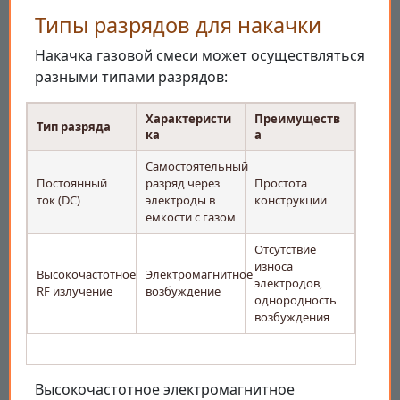
Типы разрядов для накачки
Накачка газовой смеси может осуществляться
разными типами разрядов:
Характеристи
Преимуществ
Тип разряда
ка
а
Самостоятельный
Постоянный
разряд через
Простота
ток (DC)
электроды в
конструкции
емкости с газом
Отсутствие
износа
Высокочастотное
Электромагнитное
электродов,
RF излучение
возбуждение
однородность
возбуждения
Высокочастотное электромагнитное