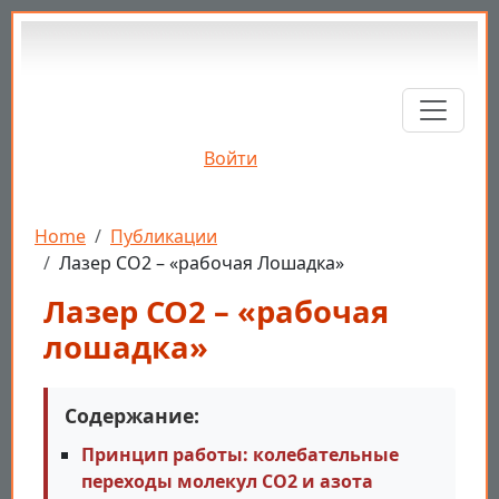
Перейти к основному содержанию
Войти
Строка навигации
Home
Публикации
Лазер CO2 – «рабочая Лошадка»
Лазер CO2 – «рабочая
лошадка»
Содержание:
Принцип работы: колебательные
переходы молекул CO2 и азота