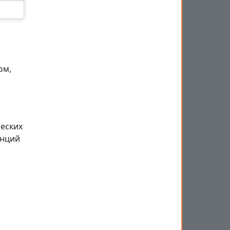
ом,
еских
енций