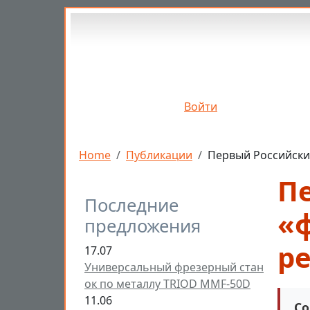
Перейти к основному содержанию
Войти
Строка навигации
Home
Публикации
Первый Российски
П
Последние
«ф
предложения
р
17.07
Универсальный фрезерный стан
ок по металлу TRIOD MMF-50D
11.06
Со