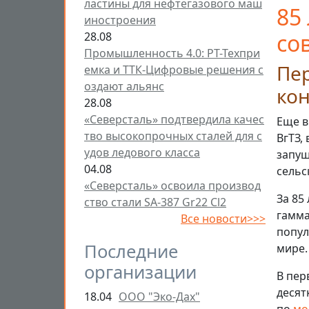
ластины для нефтегазового маш
85
иностроения
со
28.08
Промышленность 4.0: РТ-Техпри
Пер
емка и ТТК-Цифровые решения с
оздают альянс
ко
28.08
«Северсталь» подтвердила качес
Еще в
тво высокопрочных сталей для с
ВгТЗ,
удов ледового класса
запущ
04.08
сельс
«Северсталь» освоила производ
За 85
ство стали SA-387 Gr22 Cl2
гамма
Все новости>>>
попул
Последние
мире.
организации
В пер
десят
18.04
ООО "Эко-Дах"