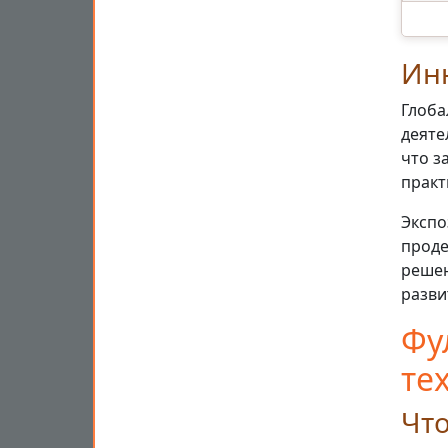
Ин
Глоба
деяте
что з
практ
Экспо
проде
решен
разви
Фу
те
Что