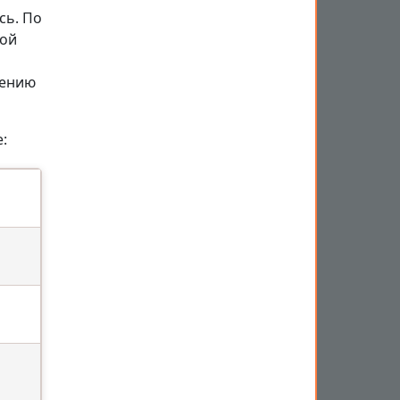
сь. По
мой
шению
: