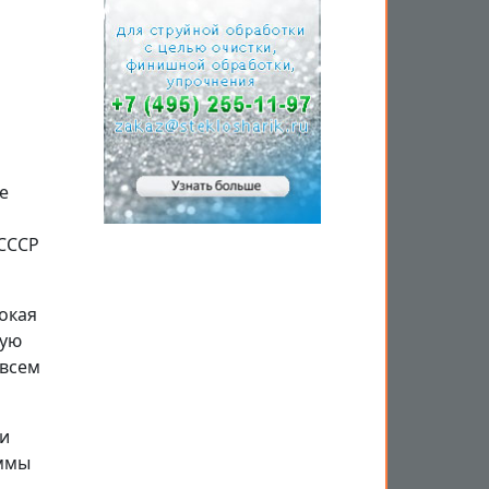
е
 СССР
окая
шую
 всем
ли
аммы