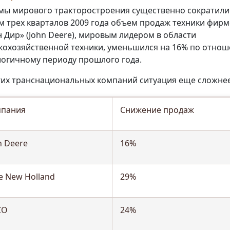
ы мирового тракторостроения существенно сократили
м трех кварталов 2009 года объем продаж техники фир
 Дир» (John Deere), мировым лидером в области
кохозяйственной техники, уменьшился на 16% по отно
логичному периоду прошлого года.
гих транснациональных компаний ситуация еще сложнее
пания
Снижение продаж
n Deere
16%
e New Holland
29%
CO
24%