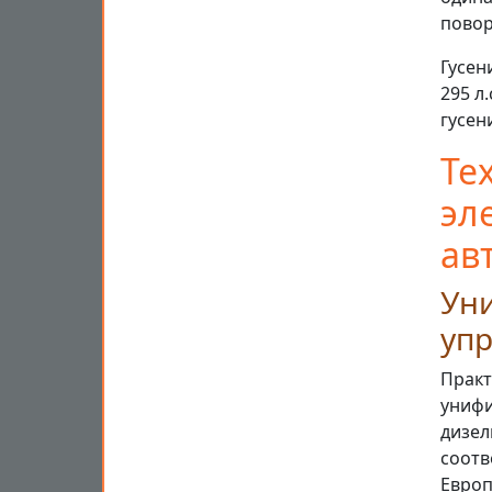
повор
Гусен
295 л
гусен
Те
эл
ав
Ун
уп
Практ
унифи
дизел
соотв
Европ