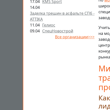
по
мо
17.04
KMS Sport
широк
14.04
специ
Заделка трещин в асфальте СПб -
завод
ATTIKA
11.04
Гелиос
Учиты
09.04
СпецНовострой
на мо
Все организации>>>
завод
центр
конку
рынка
Ми
тр
пр
Как
ли