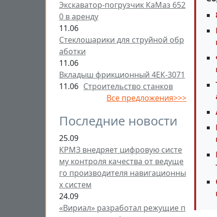
Экскаватор-погрузчик КаМаз 652
0 в аренду
11.06
Стеклошарики для струйной обр
аботки
11.06
Вкладыш фрикционный 4ЕК-3071
11.06
Строительство станков
Все предложения>>>
Последние новости
25.09
КРМЗ внедряет цифровую систе
му контроля качества от ведуще
го производителя навигационны
х систем
24.09
«Вириал» разработал режущие п