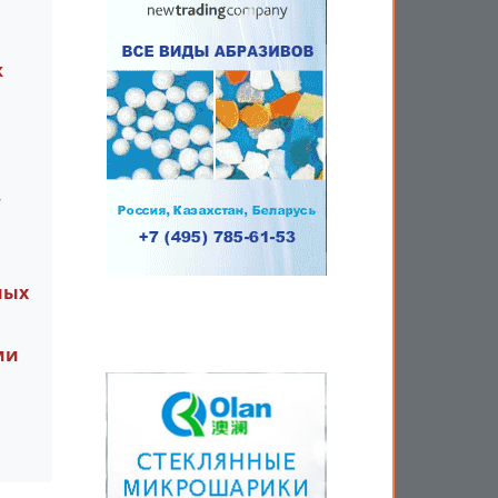
ж
,
ных
ми