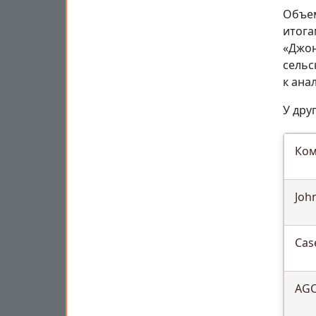
Объем
итога
«Джон
сельс
к ана
У дру
Ком
Joh
Cas
AG