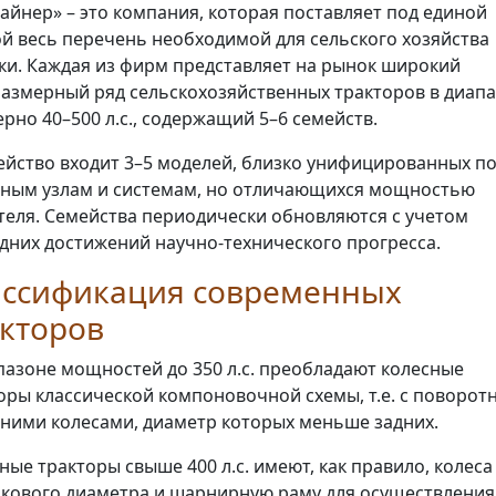
айнер» – это компания, которая поставляет под единой
й весь перечень необходимой для сельского хозяйства
ки. Каждая из фирм представляет на рынок широкий
азмерный ряд сельскохозяйственных тракторов в диап
рно 40–500 л.с., содержащий 5–6 семейств.
ейство входит 3–5 моделей, близко унифицированных п
ным узлам и системам, но отличающихся мощностью
теля. Семейства периодически обновляются с учетом
дних достижений научно-технического прогресса.
ассификация современных
кторов
пазоне мощностей до 350 л.с. преобладают колесные
оры классической компоновочной схемы, т.е. с поворо
ними колесами, диаметр которых меньше задних.
ные тракторы свыше 400 л.с. имеют, как правило, колеса
кового диаметра и шарнирную раму для осуществления