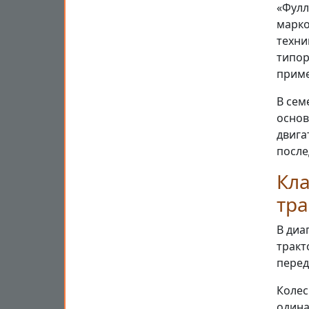
«Фулл
марко
техни
типор
приме
В сем
основ
двига
после
Кл
тра
В диа
тракт
перед
Колес
одина