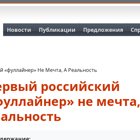
Основная навигация
Новости
Публикации
Предложения
Сп
й «фуллайнер» Не Мечта, А Реальность
ервый российский
уллайнер» не мечта,
еальность
держание: