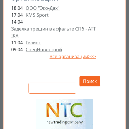
18.04
ООО "Эко-Дах"
17.04
KMS Sport
14.04
Заделка трещин в асфальте СПб - ATT
IKA
11.04
Гелиос
09.04
СпецНовострой
Все организации>>>
Открыть настройки
Поиск