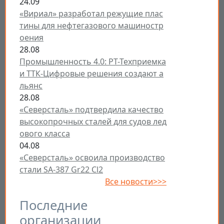
24.09
«Вириал» разработал режущие плас
тины для нефтегазового машиностр
оения
28.08
Промышленность 4.0: РТ-Техприемка
и ТТК-Цифровые решения создают а
льянс
28.08
«Северсталь» подтвердила качество
высокопрочных сталей для судов лед
ового класса
04.08
«Северсталь» освоила производство
стали SA-387 Gr22 Cl2
Все новости>>>
Последние
организации