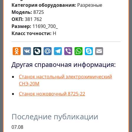
Категория оборудования:
Разрезные
Модель:
8725
ОКП:
381 762
Размер:
11690_700_
Класс точности:
Н
Odnoklassniki
VK
LiveJournal
Mail.Ru
Telegram
Viber
WhatsApp
Skype
Email
Другая справочная информация:
Станок настольный электрохимический
СНЭ-20М
Станок ножовочный 8725-22
Последние публикации
07.08