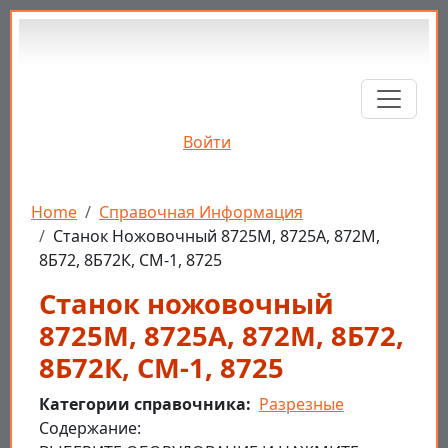
Перейти к основному содержанию
Войти
Строка навигации
Home
Справочная Информация
Станок Ножовочный 8725М, 8725А, 872М,
8Б72, 8Б72К, СМ-1, 8725
Станок ножовочный
8725М, 8725А, 872М, 8Б72,
8Б72К, СМ-1, 8725
Категории справочника
Разрезные
Cодержание: