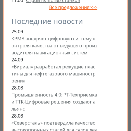
11.06
Строительство станков
Все предложения>>>
Последние новости
25.09
КРМЗ внедряет цифровую систему к
онтроля качества от ведущего произ
водителя навигационных систем
24.09
«Вириал» разработал режущие плас
тины для нефтегазового машиностр
оения
28.08
Промышленность 4.0: РТ-Техприемка
и ТТК-Цифровые решения создают а
льянс
28.08
«Северсталь» подтвердила качество
высокопрочных сталей для судов лед