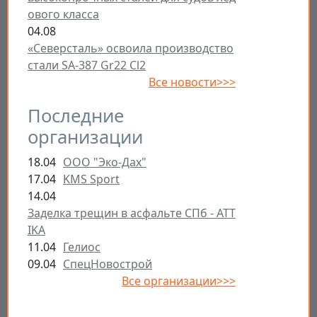
ового класса
04.08
«Северсталь» освоила производство
стали SA-387 Gr22 Cl2
Все новости>>>
Последние
организации
18.04
ООО "Эко-Дах"
17.04
KMS Sport
14.04
Заделка трещин в асфальте СПб - ATT
IKA
11.04
Гелиос
09.04
СпецНовострой
Все организации>>>