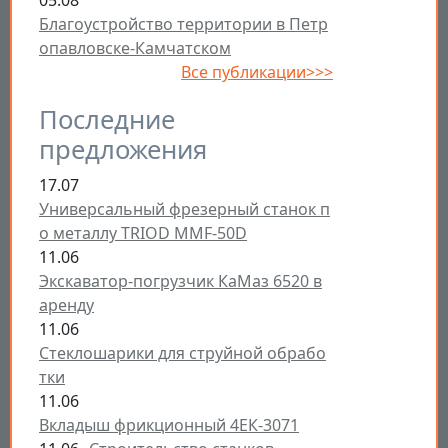
05.08
Благоустройство территории в Петр
опавловске-Камчатском
Все публикации>>>
Последние
предложения
17.07
Универсальный фрезерный станок п
о металлу TRIOD MMF-50D
11.06
Экскаватор-погрузчик КаМаз 6520 в
аренду
11.06
Стеклошарики для струйной обрабо
тки
11.06
Вкладыш фрикционный 4ЕК-3071