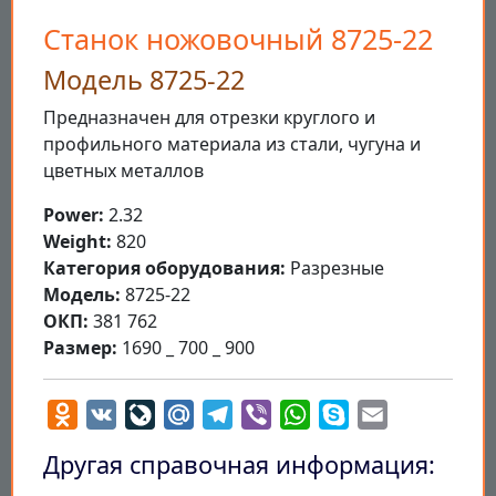
Станок ножовочный 8725-22
Модель 8725-22
Предназначен для отрезки круглого и
профильного материала из стали, чугуна и
цветных металлов
Power:
2.32
Weight:
820
Категория оборудования:
Разрезные
Модель:
8725-22
ОКП:
381 762
Размер:
1690 _ 700 _ 900
Odnoklassniki
VK
LiveJournal
Mail.Ru
Telegram
Viber
WhatsApp
Skype
Email
Другая справочная информация: