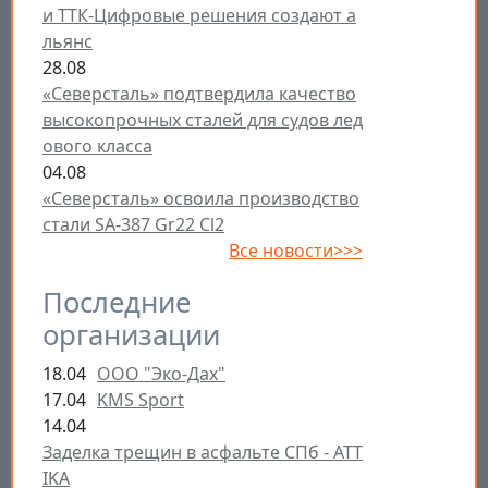
и ТТК-Цифровые решения создают а
льянс
28.08
«Северсталь» подтвердила качество
высокопрочных сталей для судов лед
ового класса
04.08
«Северсталь» освоила производство
стали SA-387 Gr22 Cl2
Все новости>>>
Последние
организации
18.04
ООО "Эко-Дах"
17.04
KMS Sport
14.04
Заделка трещин в асфальте СПб - ATT
IKA