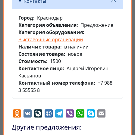
Контакты
Город
Краснодар
Категория объявления
Предложение
Категория оборудования
Выставочные организации
Наличие товара
в наличии
Состояние товара
новое
Стоимость
1500
Контактное лицо
Андрей Игоревич
Касьянов
Контактный номер телефона
+7 988
3 55555 8
Odnoklassniki
VK
LiveJournal
Mail.Ru
Telegram
Viber
WhatsApp
Skype
Email
Другие предложения: