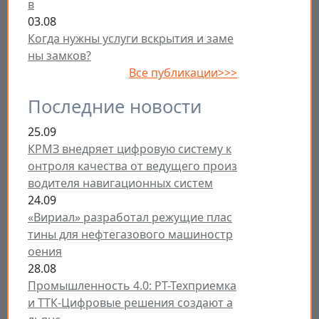
в
03.08
Когда нужны услуги вскрытия и заме
ны замков?
Все публикации>>>
Последние новости
25.09
КРМЗ внедряет цифровую систему к
онтроля качества от ведущего произ
водителя навигационных систем
24.09
«Вириал» разработал режущие плас
тины для нефтегазового машиностр
оения
28.08
Промышленность 4.0: РТ-Техприемка
и ТТК-Цифровые решения создают а