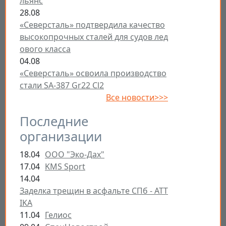
льянс
28.08
«Северсталь» подтвердила качество
высокопрочных сталей для судов лед
ового класса
04.08
«Северсталь» освоила производство
стали SA-387 Gr22 Cl2
Все новости>>>
Последние
организации
18.04
ООО "Эко-Дах"
17.04
KMS Sport
14.04
Заделка трещин в асфальте СПб - ATT
IKA
11.04
Гелиос