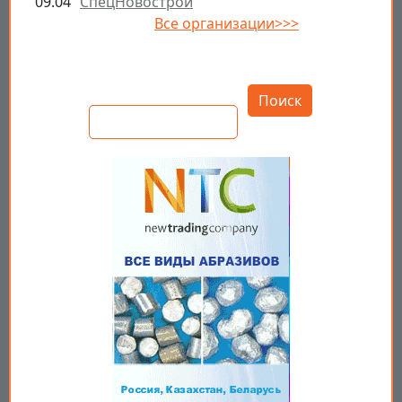
09.04
СпецНовострой
Все организации>>>
Открыть настройки
Поиск