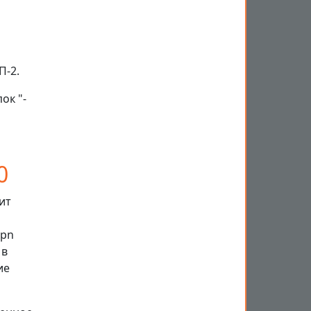
П-2.
ок "-
0
ит
Opn
 в
ие