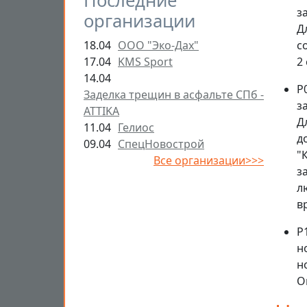
Последние
з
организации
Д
с
18.04
ООО "Эко-Дах"
2
17.04
KMS Sport
14.04
Р
Заделка трещин в асфальте СПб -
з
ATTIKA
Д
11.04
Гелиос
д
09.04
СпецНовострой
"
Все организации>>>
з
л
в
Р
н
н
О