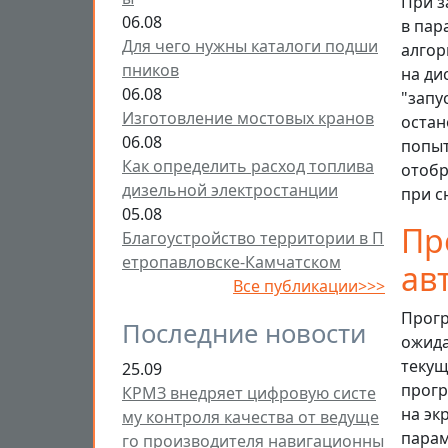
При з
06.08
в пар
Для чего нужны каталоги подши
алгор
пников
на ди
06.08
"запу
Изготовление мостовых кранов
остан
06.08
попыт
Как определить расход топлива
отобр
дизельной электростанции
при с
05.08
Пр
Благоустройство территории в П
етропавловске-Камчатском
ав
Все публикации>>>
Прогр
Последние новости
ожида
текущ
25.09
прогр
КРМЗ внедряет цифровую систе
на эк
му контроля качества от ведуще
парам
го производителя навигационны