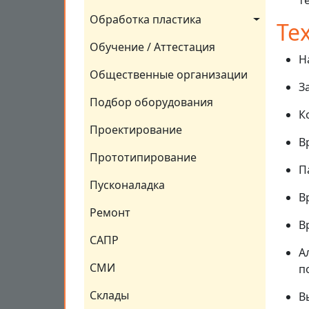
Обработка пластика
Те
Обучение / Аттестация
Н
Общественные организации
З
Подбор оборудования
К
Проектирование
В
Прототипирование
П
Пусконаладка
В
Ремонт
В
САПР
А
СМИ
п
Склады
В