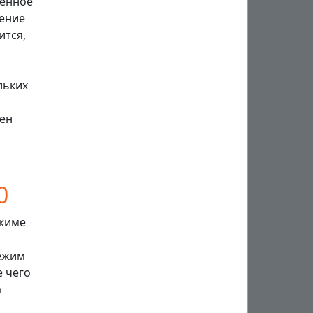
ленное
нение
ится,
льких
жен
0
ежиме
режим
 чего
а