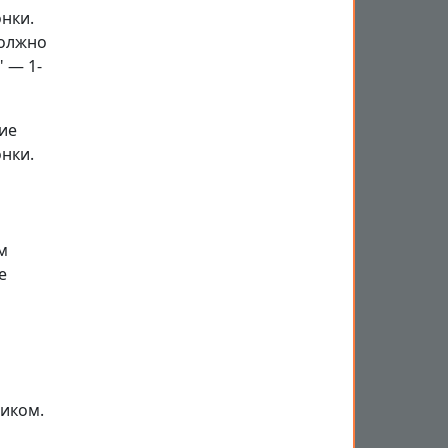
онки.
должно
" — 1-
ие
онки.
м
е
иком.