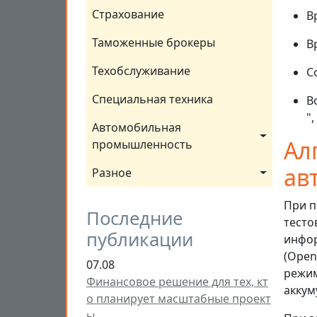
Страхование
В
Таможенные брокеры
В
Техобслуживание
С
Специальная техника
В
",
Автомобильная 
Ал
промышленность
ав
Разное
При п
Последние
тесто
публикации
инфор
(Open
07.08
режим
Финансовое решение для тех, кт
аккум
о планирует масштабные проект
ы