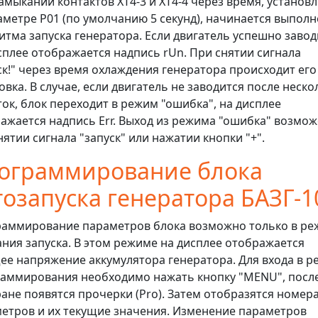
амыкании контактов XT4-3 и XT4-4 через время, установ
аметре Р01 (по умолчанию 5 секунд), начинается выпол
итма запуска генератора. Если двигатель успешно завод
сплее отображается надпись rUn. При снятии сигнала
ск!" через время охлаждения генератора происходит его
овка. В случае, если двигатель не заводится после неско
ок, блок переходит в режим "ошибка", на дисплее
ажается надпись Err. Выход из режима "ошибка" возмо
нятии сигнала "запуск" или нажатии кнопки "+".
ограммирование блока
тозапуска генератора БАЗГ-1
аммирование параметров блока возможно только в р
ния запуска. В этом режиме на дисплее отображается
ее напряжение аккумулятора генератора. Для входа в 
аммирования необходимо нажать кнопку "MENU", после
ране появятся прочерки (Pro). Затем отобразятся номер
етров и их текущие значения. Изменение параметров