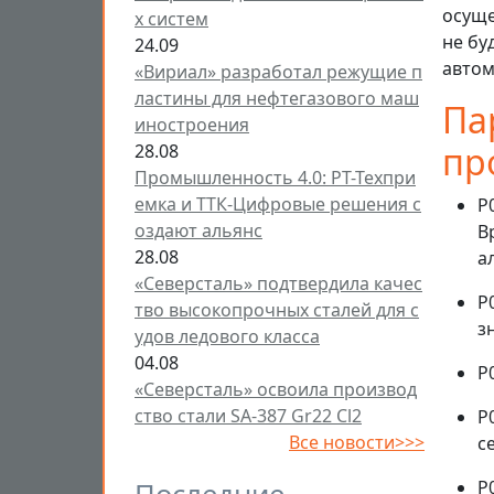
осуще
х систем
не бу
24.09
автом
«Вириал» разработал режущие п
ластины для нефтегазового маш
Па
иностроения
пр
28.08
Промышленность 4.0: РТ-Техпри
емка и ТТК-Цифровые решения с
Р
оздают альянс
В
28.08
а
«Северсталь» подтвердила качес
Р
тво высокопрочных сталей для с
з
удов ледового класса
04.08
Р
«Северсталь» освоила производ
ство стали SA-387 Gr22 Cl2
Р
Все новости>>>
с
Р