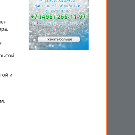
чен
ора.
:
крытой
той и
ля.