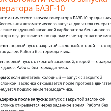
нератора БАЗГ-10
автоматического запуска генератора БАЗГ-10 предназна
беспечения автоматического запуска двигателя генерат
ление воздушной заслонкой карбюратора бензинового
атора осуществляется по одному из четырех алгоритмов
ечет
: первый пуск с закрытой заслонкой, второй — с от
 так далее. Работа без термодатчика.
ет
: первый пуск с открытой заслонкой, второй — с закры
ак далее. Работа без термодатчика.
ермо
: если двигатель холодный — запуск с закрытой
аслонкой, заслонка открывается после прогрева двигате
ребуется подключение термодатчика.
адержка после запуска
: запуск с закрытой заслонкой,
аслонка открывается через заданное время. Работа без
ермодатчика.