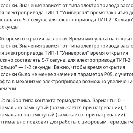
аслонки. Значения зависят от типа электропривода засл
ля электропривода ТИП-1 "Универсал" время закрытия 
оставлять 5-7 секунд, для электропривода ТИП-2 "Кольцо
 секунды.
06: время открытия заслонки. Время импульса на открыт
аслонки. Значения зависят от типа электропривода засл
ля электропривода ТИП-1 "Универсал" время открытия
олжно составлять 5-7 секунд, для электропривода ТИП-2
Кольцо" — 1-2 секунды. Важно, чтобы время открытия
аслонки было не менее значения параметра Р05, с учето
юфта в механизме электропривода возможно увеличени
ремени.
12: выбор типа контакта термодатчика. Варианты: 0 —
ормально замкнутый (размыкается при нагревании), 1 —
ормально разомкнутый (замыкается при нагревании).
птимально подходит для работы с цифровым термодатч