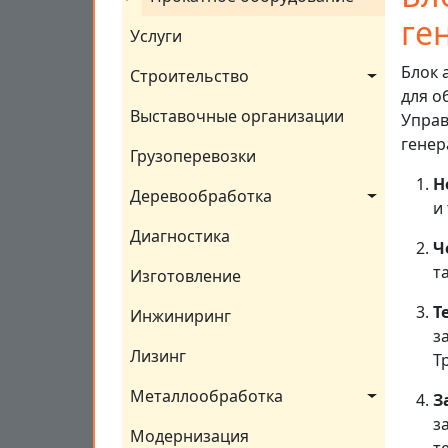
ге
Услуги
Блок 
Строительство
для о
Выставочные организации
Управ
генер
Грузоперевозки
Н
Деревообработка
и
Диагностика
Ч
т
Изготовление
Т
Инжиниринг
з
Лизинг
Т
Металлообработка
З
з
Модернизация
т