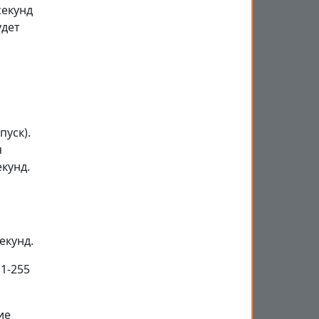
секунд
удет
пуск).
я
екунд.
екунд.
1-255
ие