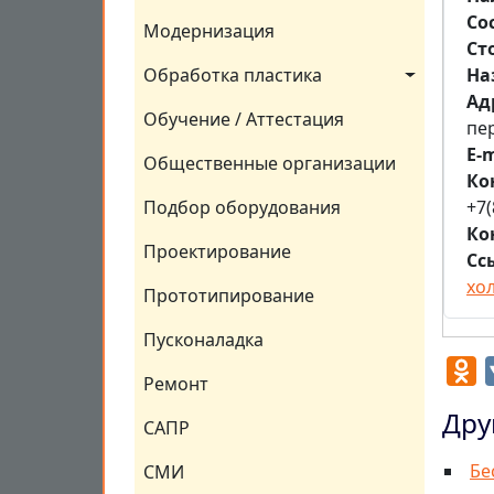
Со
Модернизация
Ст
На
Обработка пластика
Aд
Обучение / Аттестация
пер
E-m
Общественные организации
Ко
+7(
Подбор оборудования
Ко
Проектирование
Сс
хо
Прототипирование
Пусконаладка
O
Ремонт
Дру
САПР
Бе
СМИ