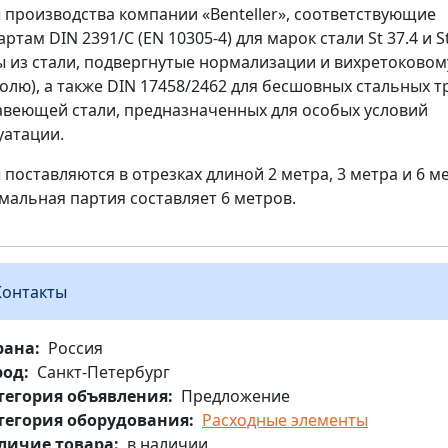
 производства компании «Benteller», соответствующие
артам DIN 2391/C (EN 10305-4) для марок стали St 37.4 и St
ы из стали, подвергнутые нормализации и вихретоковом
олю), а также DIN 17458/2462 для бесшовных стальных т
веющей стали, предназначенных для особых условий
уатации.
 поставляются в отрезках длиной 2 метра, 3 метра и 6 м
альная партия составляет 6 метров.
Контакты
рана
Россия
род
Санкт-Петербург
тегория объявления
Предложение
тегория оборудования
Расходные элементы
личие товара
в наличии