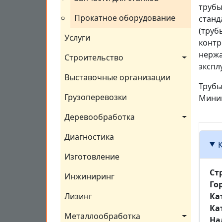
трубы
Прокатное оборудование
станд
(труб
Услуги
контр
нержа
Строительство
экспл
Выставочные организации
Трубы
Грузоперевозки
Миним
Деревообработка
Диагностика
Изготовление
Ст
Инжиниринг
Го
Ка
Лизинг
Ка
Металлообработка
На