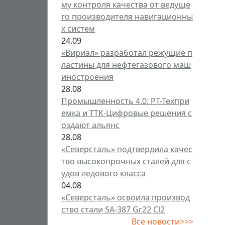
му контроля качества от ведуще
го производителя навигационны
х систем
24.09
«Вириал» разработал режущие п
ластины для нефтегазового маш
иностроения
28.08
Промышленность 4.0: РТ-Техпри
емка и ТТК-Цифровые решения с
оздают альянс
28.08
«Северсталь» подтвердила качес
тво высокопрочных сталей для с
удов ледового класса
04.08
«Северсталь» освоила производ
ство стали SA-387 Gr22 Cl2
Все новости>>>