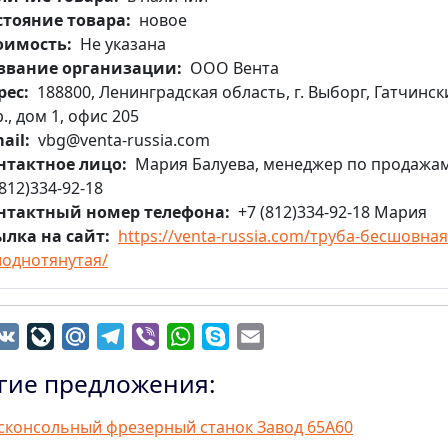
стояние товара
новое
оимость
Не указана
звание организации
ООО Вента
рес
188800, Ленинградская область, г. Выборг, Гатчинск
., дом 1, офис 205
ail
vbg@venta-russia.com
нтактное лицо
Мария Балуева, менеджер по продажам
812)334-92-18
нтактный номер телефона
+7 (812)334-92-18 Мария
ылка на сайт
https://venta-russia.com/труба-бесшовная
лоднотянутая/
dnoklassniki
VK
LiveJournal
Mail.Ru
Telegram
Viber
WhatsApp
Skype
Email
гие предложения:
сконсольный фрезерный станок Завод 65А60