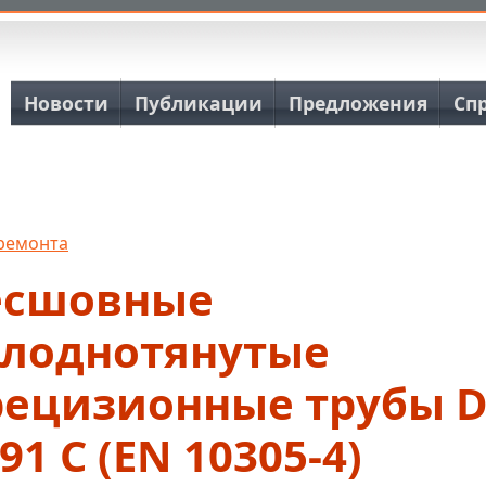
Основная навигация
Новости
Публикации
Предложения
Сп
 ремонта
есшовные
олоднотянутые
рецизионные трубы D
91 C (EN 10305-4)