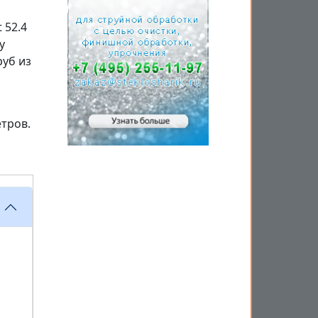
 52.4
у
руб из
етров.