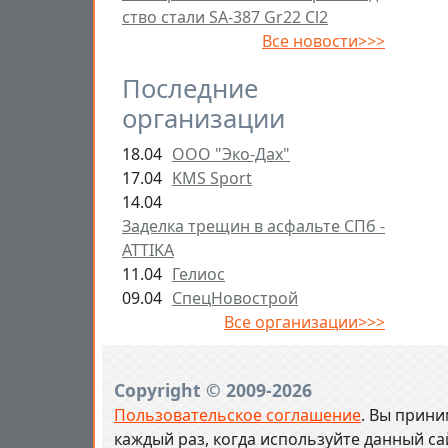
ство стали SA-387 Gr22 Cl2
Все новости>>>
Последние
организации
18.04
ООО "Эко-Дах"
17.04
KMS Sport
14.04
Заделка трещин в асфальте СПб -
ATTIKA
11.04
Гелиос
09.04
СпецНовострой
Все организации>>>
Copyright © 2009-2026
Пользовательское соглашение
. Вы прини
каждый раз, когда используйте данный с