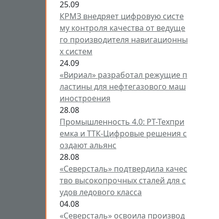
25.09
КРМЗ внедряет цифровую систе
му контроля качества от ведуще
го производителя навигационны
х систем
24.09
«Вириал» разработал режущие п
ластины для нефтегазового маш
иностроения
28.08
Промышленность 4.0: РТ-Техпри
емка и ТТК-Цифровые решения с
оздают альянс
28.08
«Северсталь» подтвердила качес
тво высокопрочных сталей для с
удов ледового класса
04.08
«Северсталь» освоила производ