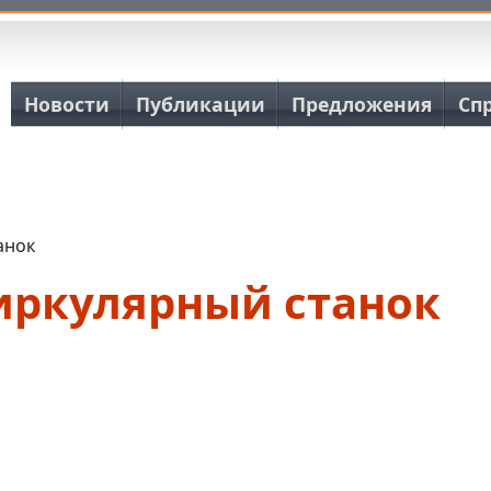
Основная навигация
Новости
Публикации
Предложения
Сп
анок
иркулярный станок