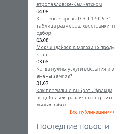
етропавловске-Камчатском
04.08
Концевые фрезы ГОСТ 17025-71:
таблица размеров, хвостовики, п
одбор
03.08
Мерчендайзер в магазине проду
ктов
03.08
Когда нужны услуги вскрытия и з
амены замков?
31.07
Как правильно выбрать фракци
ю щебня для различных строите
льных работ
Все публикации>>>
Последние новости