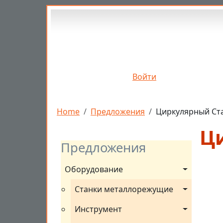
Перейти к основному содержанию
Войти
Строка навигации
Home
Предложения
Циркулярный Ст
Ц
Предложения
Оборудование
Станки металлорежущие
Инструмент