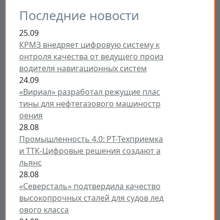
Последние новости
25.09
КРМЗ внедряет цифровую систему к
онтроля качества от ведущего произ
водителя навигационных систем
24.09
«Вириал» разработал режущие плас
тины для нефтегазового машиностр
оения
28.08
Промышленность 4.0: РТ-Техприемка
и ТТК-Цифровые решения создают а
льянс
28.08
«Северсталь» подтвердила качество
высокопрочных сталей для судов лед
ового класса