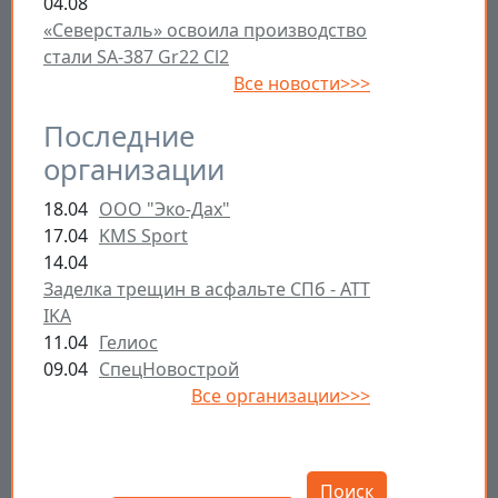
04.08
«Северсталь» освоила производство
стали SA-387 Gr22 Cl2
Все новости>>>
Последние
организации
18.04
ООО "Эко-Дах"
17.04
KMS Sport
14.04
Заделка трещин в асфальте СПб - ATT
IKA
11.04
Гелиос
09.04
СпецНовострой
Все организации>>>
Открыть настройки
Поиск