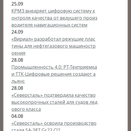
25.09
КРМЗ внедряет цифровую систему к
онтроля качества от ведущего произ
водителя навигационных систем
24.09
«Вириал» разработал режущие плас
тины для нефтегазового машиностр
оения
28.08
Промышленность 4.0: РТ-Техприемка
и ТТК-Цифровые решения создают а
льянс
28.08
«Северсталь» подтвердила качество
высокопрочных сталей для судов лед
ового класса
04.08
«Северсталь» освоила производство
стали SA-387 Gr22 Cl2