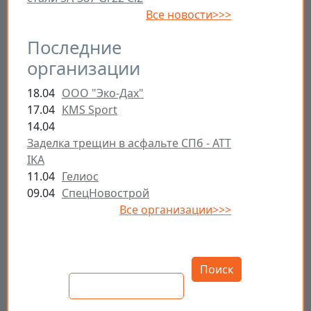
Все новости>>>
Последние
организации
18.04
ООО "Эко-Дах"
17.04
KMS Sport
14.04
Заделка трещин в асфальте СПб - ATT
IKA
11.04
Гелиос
09.04
СпецНовострой
Все организации>>>
Открыть настройки
Поиск