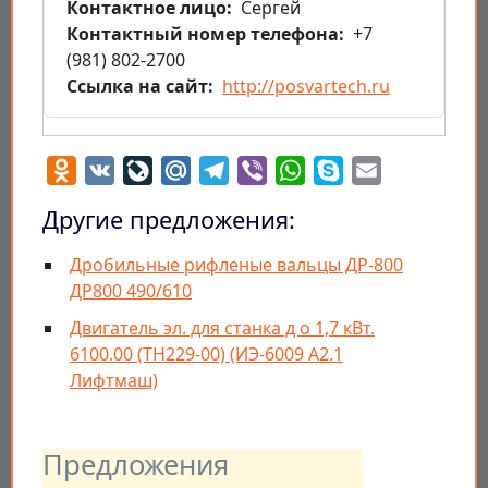
Контактное лицо
Сергей
Контактный номер телефона
+7
(981) 802-2700
Ссылка на сайт
http://posvartech.ru
Odnoklassniki
VK
LiveJournal
Mail.Ru
Telegram
Viber
WhatsApp
Skype
Email
Другие предложения:
Дробильные рифленые вальцы ДР-800
ДР800 490/610
Двигатель эл. для станка д о 1,7 кВт.
6100.00 (ТН229-00) (ИЭ-6009 А2.1
Лифтмаш)
Предложения