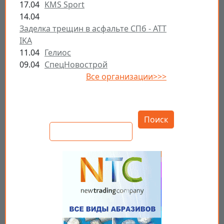
17.04
KMS Sport
14.04
Заделка трещин в асфальте СПб - ATT
IKA
11.04
Гелиос
09.04
СпецНовострой
Все организации>>>
Открыть настройки
Поиск