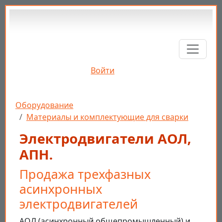
Перейти к основному содержанию
Войти
Строка навигации
Оборудование
Материалы и комплектующие для сварки
Электродвигатели АОЛ,
АПН.
Продажа трехфазных
асинхронных
электродвигателей
АОЛ (асинхронный общепромышленный) и