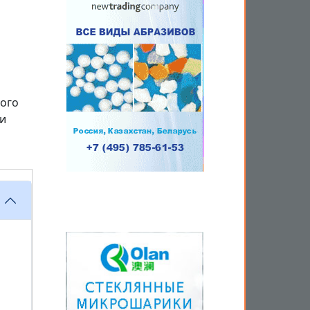
ого
ии