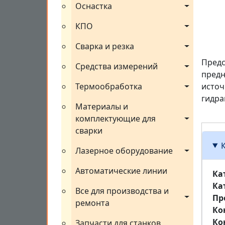
Оснастка
КПО
Сварка и резка
Предс
Средства измерений
предн
Термообработка
источ
гидра
Материалы и 
комплектующие для 
сварки
Лазерное оборудование
Автоматические линии
Ка
Ка
Все для производства и 
Пр
ремонта
Ко
Ко
Запчасти для станков