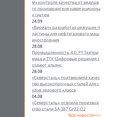
му контроля качества от ведуще
го производителя навигационны
х систем
24.09
«Вириал» разработал режущие п
ластины для нефтегазового маш
иностроения
28.08
Промышленность 4.0: РТ-Техпри
емка и ТТК-Цифровые решения с
оздают альянс
28.08
«Северсталь» подтвердила качес
тво высокопрочных сталей для с
удов ледового класса
04.08
«Северсталь» освоила производ
ство стали SA-387 Gr22 Cl2
Все новости>>>