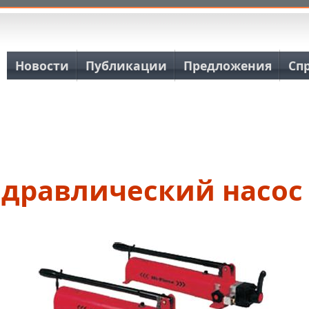
Основная навигация
Новости
Публикации
Предложения
Сп
идравлический насос