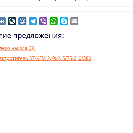
dnoklassniki
VK
LiveJournal
Mail.Ru
Telegram
Viber
WhatsApp
Skype
Email
гие предложения:
лесо насоса СД
ектротигель ЭТ-КГМ 2, 0х2, 5/75-6, 0/380