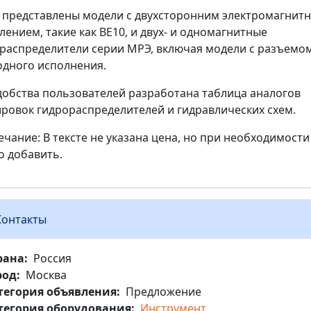
 представлены модели с двухсторонним электромагнит
лением, такие как ВЕ10, и двух- и одномагнитные
распределители серии МРЭ, включая модели с разъемо
одного исполнения.
добства пользователей разработана таблица аналогов
ровок гидрораспределителей и гидравлических схем.
чание: В тексте не указана цена, но при необходимости
 добавить.
Контакты
рана
Россия
род
Москва
тегория объявления
Предложение
тегория оборудования
Инструмент