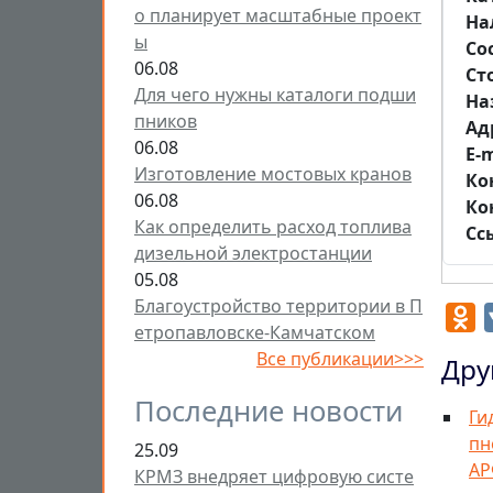
о планирует масштабные проект
На
ы
Со
06.08
Ст
Для чего нужны каталоги подши
На
пников
Aд
06.08
E-m
Изготовление мостовых кранов
Ко
06.08
Ко
Как определить расход топлива
Сс
дизельной электростанции
05.08
Благоустройство территории в П
O
етропавловске-Камчатском
Все публикации>>>
Дру
Последние новости
Ги
пн
25.09
АР
КРМЗ внедряет цифровую систе