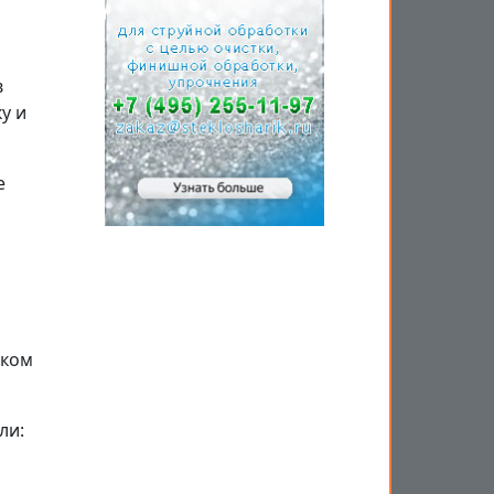
в
у и
е
иком
ли: