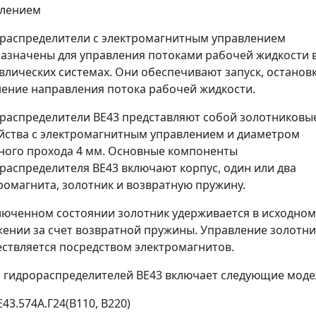
влением
распределители с электромагнитным управлением
азначены для управления потоками рабочей жидкости 
влических системах. Они обеспечивают запуск, остановк
ение направления потока рабочей жидкости.
распределители ВЕ43 представляют собой золотниковы
йства с электромагнитным управлением и диаметром
ного прохода 4 мм. Основные компоненты
распределителя ВЕ43 включают корпус, один или два
ромагнита, золотник и возвратную пружину.
люченном состоянии золотник удерживается в исходном
ении за счет возвратной пружины. Управление золотн
ствляется посредством электромагнитов.
 гидрораспределителей ВЕ43 включает следующие моде
Е43.574А.Г24(В110, В220)