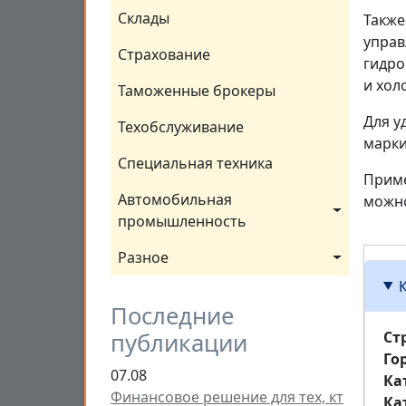
Склады
Также
управ
Страхование
гидро
и хол
Таможенные брокеры
Для у
Техобслуживание
марки
Специальная техника
Приме
Автомобильная 
можно
промышленность
Разное
Последние
Ст
публикации
Го
07.08
Ка
Финансовое решение для тех, кт
Ка