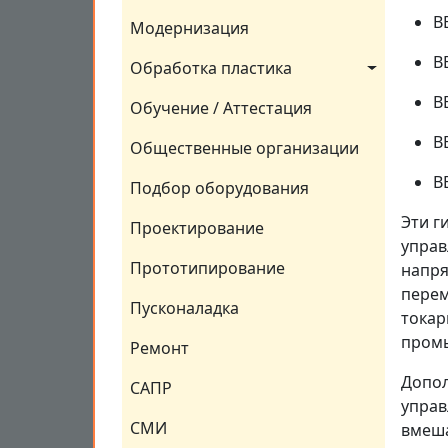
В
Модернизация
В
Обработка пластика
В
Обучение / Аттестация
В
Общественные организации
В
Подбор оборудования
Эти г
Проектирование
управ
Прототипирование
напря
перем
Пусконаладка
токар
промы
Ремонт
Допол
САПР
управ
СМИ
вмеша