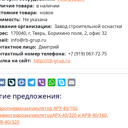
личие товара
в наличии
стояние товара
новое
оимость
Не указана
звание организации
Завод строительной оснастки
рес
170040, г. Тверь, Борихино поле, 2, офис 32
ail
info@rb-grup.ru
нтактное лицо
Дмитрий
нтактный номер телефона
+7 (919) 067-72-75
ылка на сайт
http://rb-grup.ru
dnoklassniki
VK
LiveJournal
Mail.Ru
Telegram
Viber
WhatsApp
Skype
Email
гие предложения:
дропневмоаккумулятор АРХ 40/160,
евмогидроаккумуляторАРХ-40/320 и АРФ 40/160,
Ф-40/320