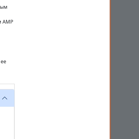
ным
м AMP
 ее