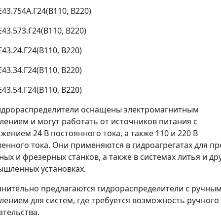
Е43.754А.Г24(В110, В220)
Е43.573.Г24(В110, В220)
Е43.24.Г24(В110, В220)
Е43.34.Г24(В110, В220)
Е43.54.Г24(В110, В220)
идрораспределители оснащены электромагнитным
лением и могут работать от источников питания с
жением 24 В постоянного тока, а также 110 и 220 В
енного тока. Они применяются в гидроагрегатах для пр
ных и фрезерных станков, а также в системах литья и др
шленных установках.
нительно предлагаются гидрораспределители с ручны
лением для систем, где требуется возможность ручного
тельства.