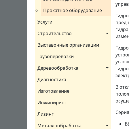
упра
Прокатное оборудование
Гидро
Услуги
предн
гидра
Строительство
измен
Выставочные организации
Гидро
устро
Грузоперевозки
услов
Деревообработка
гидро
элект
Диагностика
В отк
Изготовление
полож
осуще
Инжиниринг
Серия
Лизинг
В
Металлообработка