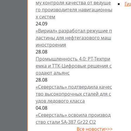
му контроля качества от ведуще
Ги
го производителя навигационны
х систем
24.09
«Вириал» разработал режущие п
ластины для нефтегазового маш
иностроения
28.08
Промышленность 4.0: РТ-Техпри
емка и ТТК-Цифровые решения с
оздают альянс
28.08
«Северсталь» подтвердила качес
тво высокопрочных сталей для с
удов ледового класса
04.08
«Северсталь» освоила производ
ство стали SA-387 Gr22 Cl2
Все новости>>>