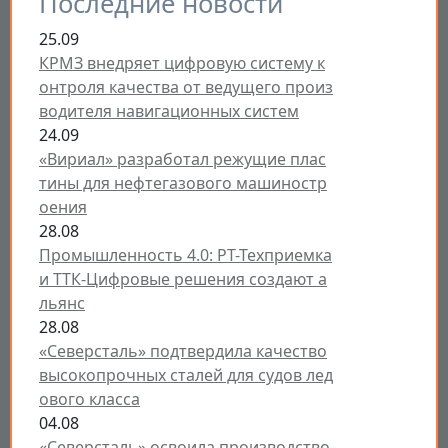
Последние новости
25.09
КРМЗ внедряет цифровую систему к
онтроля качества от ведущего произ
водителя навигационных систем
24.09
«Вириал» разработал режущие плас
тины для нефтегазового машиностр
оения
28.08
Промышленность 4.0: РТ-Техприемка
и ТТК-Цифровые решения создают а
льянс
28.08
«Северсталь» подтвердила качество
высокопрочных сталей для судов лед
ового класса
04.08
«Северсталь» освоила производство