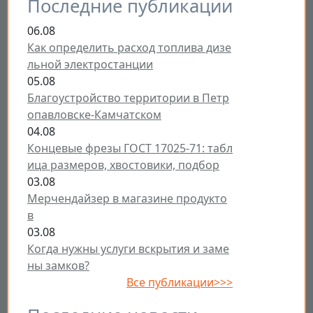
Последние публикации
06.08
Как определить расход топлива дизе
льной электростанции
05.08
Благоустройство территории в Петр
опавловске-Камчатском
04.08
Концевые фрезы ГОСТ 17025-71: табл
ица размеров, хвостовики, подбор
03.08
Мерчендайзер в магазине продукто
в
03.08
Когда нужны услуги вскрытия и заме
ны замков?
Все публикации>>>