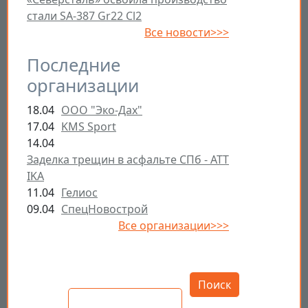
стали SA-387 Gr22 Cl2
Все новости>>>
Последние
организации
18.04
ООО "Эко-Дах"
17.04
KMS Sport
14.04
Заделка трещин в асфальте СПб - ATT
IKA
11.04
Гелиос
09.04
СпецНовострой
Все организации>>>
Открыть настройки
Поиск