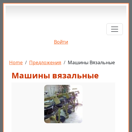
Перейти к основному содержанию
Войти
Строка навигации
Home
Предложения
Машины Вязальные
Машины вязальные