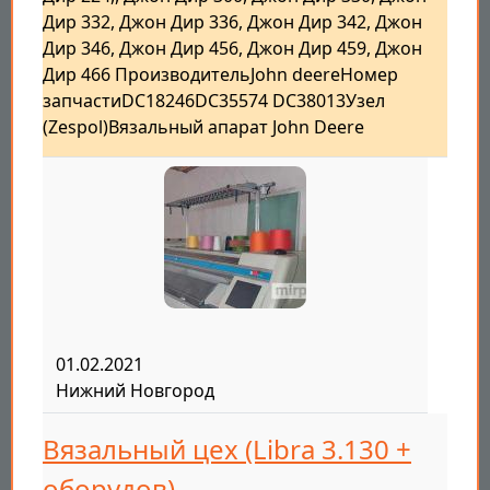
Дир 332, Джон Дир 336, Джон Дир 342, Джон
Дир 346, Джон Дир 456, Джон Дир 459, Джон
Дир 466 ПроизводительJohn deereНомер
запчастиDC18246DC35574 DC38013Узел
(Zespol)Вязальный апарат John Deere
01.02.2021
Нижний Новгород
Вязальный цех (Libra 3.130 +
оборудов)