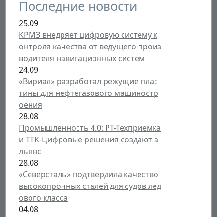
Последние новости
25.09
КРМЗ внедряет цифровую систему к
онтроля качества от ведущего произ
водителя навигационных систем
24.09
«Вириал» разработал режущие плас
тины для нефтегазового машиностр
оения
28.08
Промышленность 4.0: РТ-Техприемка
и ТТК-Цифровые решения создают а
льянс
28.08
«Северсталь» подтвердила качество
высокопрочных сталей для судов лед
ового класса
04.08