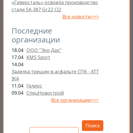
«Северсталь» освоила производство
стали SA-387 Gr22 Cl2
Все новости>>>
Последние
организации
18.04
ООО "Эко-Дах"
17.04
KMS Sport
14.04
Заделка трещин в асфальте СПб - ATT
IKA
11.04
Гелиос
09.04
СпецНовострой
Все организации>>>
Открыть настройки
Поиск