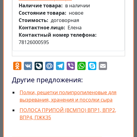
Наличие товара
в наличии
Состояние товара
новое
Стоимость
договорная
Контактное лицо
Елена
Контактный номер телефона
78126000595
Odnoklassniki
VK
LiveJournal
Mail.Ru
Telegram
Viber
WhatsApp
Skype
Email
Другие предложения:
Полки, решетки полипропиленовые для
вызревания, хранения и посолки сыра
ПОЛОСА ПРИПОЙ (ВСМПО) ВПР1, ВПР2,
ВПР4, ПЖК35