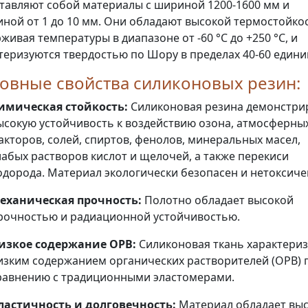
тавляют собой материалы с шириной 1200-1600 мм и
ной от 1 до 10 мм. Они обладают высокой термостойко
живая температуры в диапазоне от -60 °С до +250 °С, и
теризуются твердостью по Шору в пределах 40-60 едини
овные свойства силиконовых резин:
имическая стойкость:
Силиконовая резина демонстри
ысокую устойчивость к воздействию озона, атмосферны
акторов, солей, спиртов, фенолов, минеральных масел,
лабых растворов кислот и щелочей, а также перекиси
одорода. Материал экологически безопасен и нетоксиче
еханическая прочность:
Полотно обладает высокой
рочностью и радиационной устойчивостью.
изкое содержание ОРВ:
Силиконовая ткань характериз
изким содержанием органических растворителей (ОРВ) 
равнению с традиционными эластомерами.
ластичность и долговечность:
Материал обладает вы