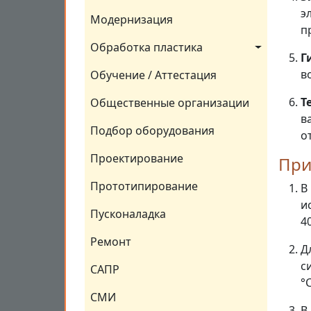
э
Модернизация
п
Обработка пластика
Г
в
Обучение / Аттестация
Т
Общественные организации
в
Подбор оборудования
от
Проектирование
При
Прототипирование
В
и
Пусконаладка
40
Ремонт
Д
с
САПР
°C
СМИ
В