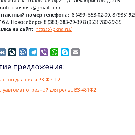
осибирск - Головной офис, ул. Декабристов, д. 269
ail
pknsmsk@gmail.com
нтактный номер телефона
8 (499) 553-02-00, 8 (985) 92
16 & Новосибирск 8 (383) 383-29-39 8 (953) 780-29-35
ылка на сайт
https://pkns.ru/
dnoklassniki
VK
LiveJournal
Mail.Ru
Telegram
Viber
WhatsApp
Skype
Email
гие предложения:
лотно для пилы Р3-ФРП-2
луавтомат отрезной для рельс ВЗ-481Ф2