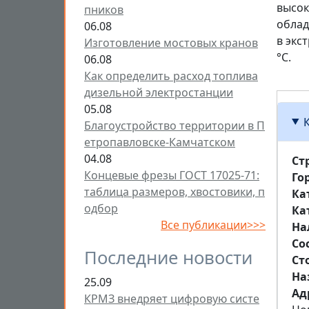
высок
пников
облад
06.08
в экс
Изготовление мостовых кранов
°C.
06.08
Как определить расход топлива
дизельной электростанции
05.08
Благоустройство территории в П
етропавловске-Камчатском
04.08
Ст
Концевые фрезы ГОСТ 17025-71:
Го
таблица размеров, хвостовики, п
Ка
одбор
Ка
Все публикации>>>
На
Со
Последние новости
Ст
На
25.09
Aд
КРМЗ внедряет цифровую систе