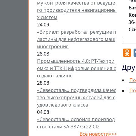
Нов
му контроля качества от ведуще
E-m
го производителя навигационны
Ко
х систем
36-
24.09
Сс
«Вириал» разработал режущие п
ластины для нефтегазового маш
иностроения
O
28.08
Промышленность 4.0: РТ-Техпри
Дру
емка и ТТК-Цифровые решения с
оздают альянс
По
28.08
«Северсталь» подтвердила качес
По
тво высокопрочных сталей для с
удов ледового класса
04.08
«Северсталь» освоила производ
ство стали SA-387 Gr22 Cl2
Все новости>>>