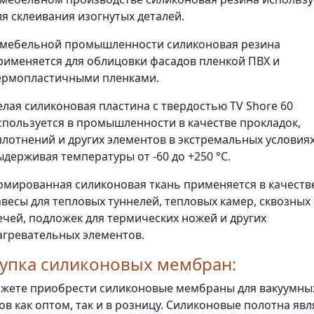
ля склеивания изогнутых деталей.
 мебельной промышленности силиконовая резина
рименяется для облицовки фасадов пленкой ПВХ и
ермопластичными пленками.
елая силиконовая пластина с твердостью TV Shore 60
спользуется в промышленности в качестве прокладок,
плотнений и других элементов в экстремальных условиях
ыдерживая температуры от -60 до +250 °C.
рмированная силиконовая ткань применяется в качеств
авесы для тепловых туннелей, тепловых камер, сквозных
ечей, подложек для термических ножей и других
агревательных элементов.
упка силиконовых мембран:
жете приобрести силиконовые мембраны для вакуумны
ов как оптом, так и в розницу. Силиконовые полотна яв