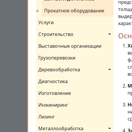
предс
толщи
Прокатное оборудование
выдер
Услуги
харак
Осн
Строительство
Х
Выставочные организации
в
Грузоперевозки
ф
с
Деревообработка
в
Диагностика
М
п
Изготовление
Н
Инжиниринг
н
Лизинг
с
Металлообработка
Э