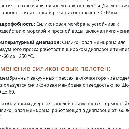
ластичностью и длительным сроком службы. Диэлектрич
рочность силиконовой резины составляет 20 кВ/мм.
идрофобность:
Силиконовая мембрана устойчива к
оздействию морской и пресной воды, включая кипячени
емпературный диапазон:
Силиконовая мембрана для
акуумного пресса работает в широком диапазоне темпе
 -60 до +250 °C.
менение силиконовых полотен:
 мембранных вакуумных прессах, включая горячие моде
спользуется силиконовая мембрана с твердостью по Шо
 до 60.
ля облицовки дверных панелей применяется термостой
иликоновая мембрана, работающая в диапазоне от -60 д
.
 мебельном производстве силиконовая резина использу