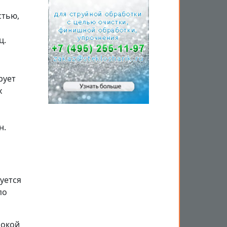
стью,
ц.
рует
х
н.
уется
по
сокой