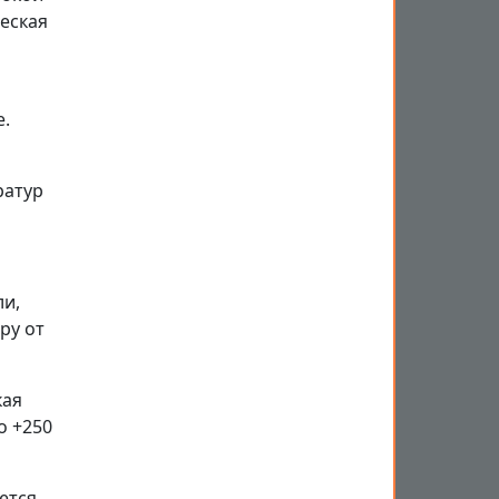
еская
е.
ратур
ли,
ру от
кая
о +250
ется