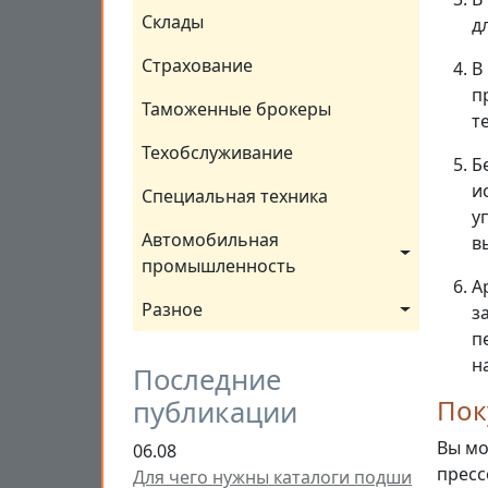
Склады
д
Страхование
В
п
Таможенные брокеры
т
Техобслуживание
Б
и
Специальная техника
у
Автомобильная 
в
промышленность
А
Разное
з
п
н
Последние
Пок
публикации
Вы мо
06.08
пресс
Для чего нужны каталоги подши