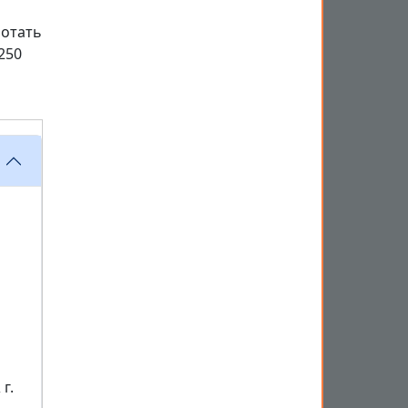
ботать
250
г.