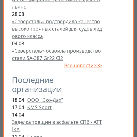
льянс
28.08
«Северсталь» подтвердила качество
высокопрочных сталей для судов лед
ового класса
04.08
«Северсталь» освоила производство
стали SA-387 Gr22 Cl2
Все новости>>>
Последние
организации
18.04
ООО "Эко-Дах"
17.04
KMS Sport
14.04
Заделка трещин в асфальте СПб - ATT
IKA
11.04
Гелиос