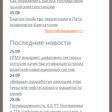
Как определить расход топлива дизе
льной электростанции
05.08
Благоустройство территории в Петр
опавловске-Камчатском
Все публикации>>>
Последние новости
25.09
КРМЗ внедряет цифровую систему к
онтроля качества от ведущего произ
водителя навигационных систем
24.09
«Вириал» разработал режущие плас
тины для нефтегазового машиностр
оения
28.08
Промышленность 4.0: РТ-Техприемка
и ТТК-Цифровые решения создают а