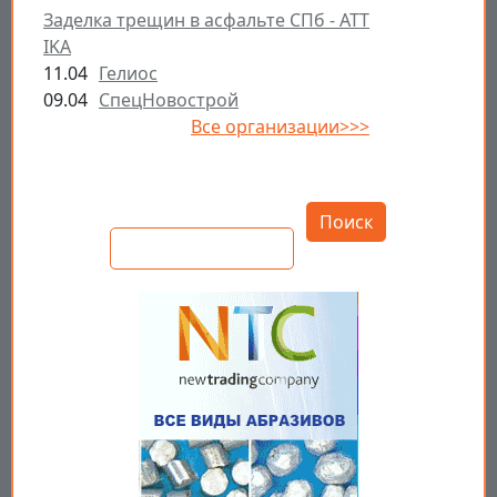
Заделка трещин в асфальте СПб - ATT
IKA
11.04
Гелиос
09.04
СпецНовострой
Все организации>>>
Открыть настройки
Поиск