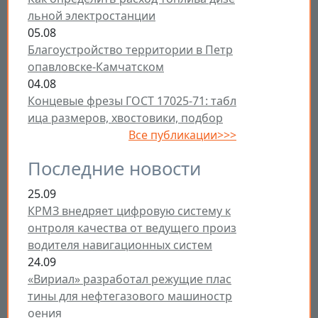
льной электростанции
05.08
Благоустройство территории в Петр
опавловске-Камчатском
04.08
Концевые фрезы ГОСТ 17025-71: табл
ица размеров, хвостовики, подбор
Все публикации>>>
Последние новости
25.09
КРМЗ внедряет цифровую систему к
онтроля качества от ведущего произ
водителя навигационных систем
24.09
«Вириал» разработал режущие плас
тины для нефтегазового машиностр
оения