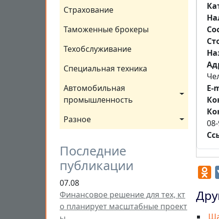
Ка
Страхование
На
Со
Таможенные брокеры
Ст
Техобслуживание
На
Aд
Специальная техника
Чел
E-m
Автомобильная 
Ко
промышленность
Ко
Разное
08-
Сс
Последние
публикации
O
07.08
Дру
Финансовое решение для тех, кт
о планирует масштабные проект
Ша
ы