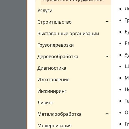
Л
Услуги
Т
Строительство
Б
Выставочные организации
Р
Грузоперевозки
З
Деревообработка
Ш
Диагностика
М
Изготовление
Н
Инжиниринг
Т
Лизинг
О
Металлообработка
Г
Модернизация