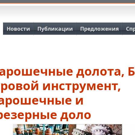
Основная навигация
Новости
Публикации
Предложения
Сп
арошечные долота, Б
уровой инструмент,
арошечные и
резерные доло