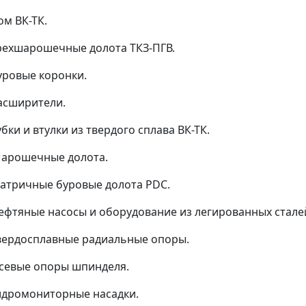
ом ВК-ТК.
рехшарошечные долота ТКЗ-ПГВ.
уровые коронки.
асширители.
убки и втулки из твердого сплава ВК-ТК.
арошечные долота.
атричные буровые долота PDC.
ефтяные насосы и оборудование из легированных стале
вердосплавные радиальные опоры.
севые опоры шпинделя.
идромониторные насадки.