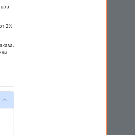
авов
от 2%,
аказа,
или