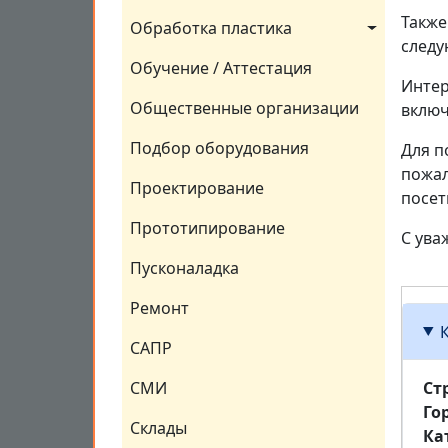
Также
Обработка пластика
следу
Обучение / Аттестация
Интер
Общественные организации
включ
Подбор оборудования
Для п
пожал
Проектирование
посети
Прототипирование
С ува
Пусконаладка
Ремонт
САПР
Ст
СМИ
Го
Склады
Ка