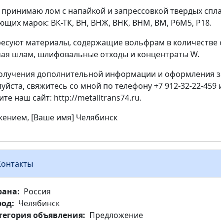
 принимаю лом с напайкой и запрессовкой твердых спл
ющих марок: ВК-ТК, ВН, ВНЖ, ВНК, ВНМ, ВМ, Р6М5, Р18.
есуют материалы, содержащие вольфрам в количестве 
ая шлам, шлифовальные отходы и концентраты W.
олучения дополнительной информации и оформления з
уйста, свяжитесь со мной по телефону +7 912-32-22-459 
те наш сайт: http://metalltrans74.ru.
жением, [Ваше имя] Челябинск
Контакты
рана
Россия
род
Челябинск
тегория объявления
Предложение