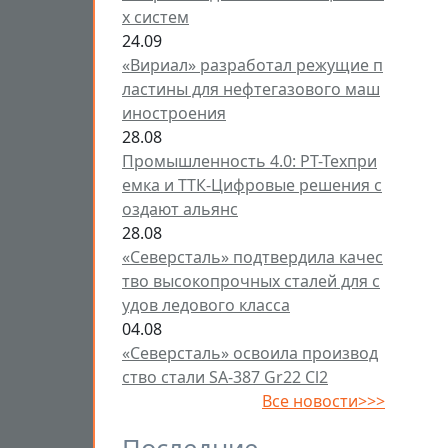
х систем
24.09
«Вириал» разработал режущие п
ластины для нефтегазового маш
иностроения
28.08
Промышленность 4.0: РТ-Техпри
емка и ТТК-Цифровые решения с
оздают альянс
28.08
«Северсталь» подтвердила качес
тво высокопрочных сталей для с
удов ледового класса
04.08
«Северсталь» освоила производ
ство стали SA-387 Gr22 Cl2
Все новости>>>