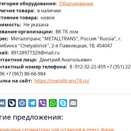
тегория оборудования
Оборудование
личие товара
в наличии
стояние товара
новое
оимость
Не указана
звание организации
ВК ТК лом
рес
Металлтранс "METALLTRANS", Россия "Russia", г.
ябинск "Chelyabinsk", 2-я Павелецкая, 18, 454047
ail
89128977329@mail.ru
нтактное лицо
Дмитрий Анатольевич
нтактный номер телефона
8 -912-32-22-459 +7 (351) 22
96 +7 (967) 86-66-984
ылка на сайт
https://metalltrans74.ru/
dnoklassniki
VK
LiveJournal
Mail.Ru
Telegram
Viber
WhatsApp
Skype
Email
гие предложения:
риковые сепараторы для штампов и пресс форм