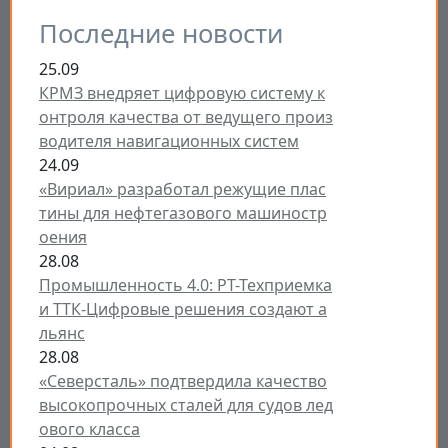
Последние новости
25.09
КРМЗ внедряет цифровую систему к
онтроля качества от ведущего произ
водителя навигационных систем
24.09
«Вириал» разработал режущие плас
тины для нефтегазового машиностр
оения
28.08
Промышленность 4.0: РТ-Техприемка
и ТТК-Цифровые решения создают а
льянс
28.08
«Северсталь» подтвердила качество
высокопрочных сталей для судов лед
ового класса