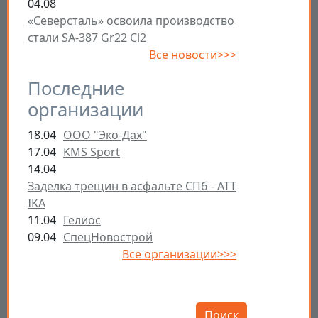
04.08
«Северсталь» освоила производство
стали SA-387 Gr22 Cl2
Все новости>>>
Последние
организации
18.04
ООО "Эко-Дах"
17.04
KMS Sport
14.04
Заделка трещин в асфальте СПб - ATT
IKA
11.04
Гелиос
09.04
СпецНовострой
Все организации>>>
Открыть настройки
Поиск