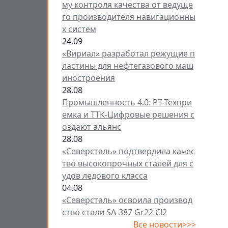
му контроля качества от ведуще
го производителя навигационны
х систем
24.09
«Вириал» разработал режущие п
ластины для нефтегазового маш
иностроения
28.08
Промышленность 4.0: РТ-Техпри
емка и ТТК-Цифровые решения с
оздают альянс
28.08
«Северсталь» подтвердила качес
тво высокопрочных сталей для с
удов ледового класса
04.08
«Северсталь» освоила производ
ство стали SA-387 Gr22 Cl2
Все новости>>>