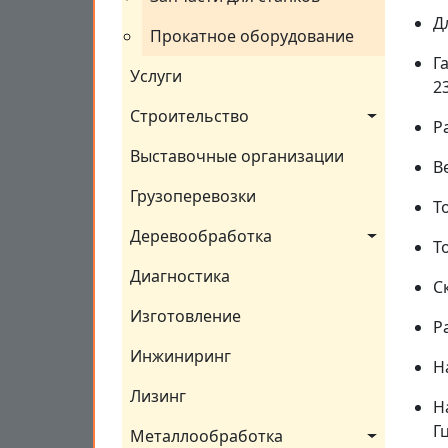
Д
Прокатное оборудование
Г
Услуги
2
Строительство
Р
Выставочные организации
В
Грузоперевозки
Т
Деревообработка
Т
Диагностика
С
Изготовление
Р
Инжиниринг
Н
Лизинг
Н
Г
Металлообработка