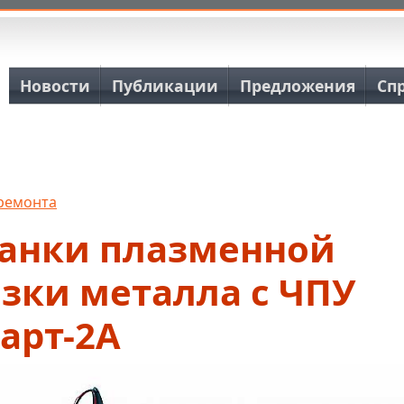
Основная навигация
Новости
Публикации
Предложения
Сп
 ремонта
танки плазменной
зки металла с ЧПУ
арт-2А