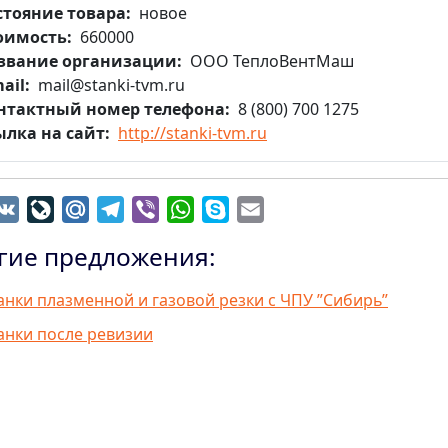
стояние товара
новое
оимость
660000
звание организации
ООО ТеплоВентМаш
ail
mail@stanki-tvm.ru
нтактный номер телефона
8 (800) 700 1275
ылка на сайт
http://stanki-tvm.ru
dnoklassniki
VK
LiveJournal
Mail.Ru
Telegram
Viber
WhatsApp
Skype
Email
гие предложения:
анки плазменной и газовой резки с ЧПУ ”Сибирь”
анки после ревизии