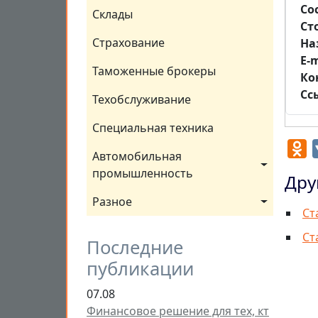
Со
Склады
Ст
Страхование
На
E-m
Таможенные брокеры
Ко
Сс
Техобслуживание
Специальная техника
O
Автомобильная 
промышленность
Дру
Разное
Ст
Ст
Последние
публикации
07.08
Финансовое решение для тех, кт