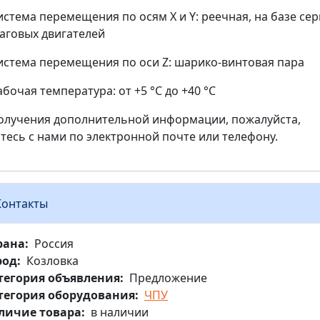
истема перемещения по осям X и Y: реечная, на базе сер
аговых двигателей
истема перемещения по оси Z: шарико-винтовая пара
абочая температура: от +5 °C до +40 °C
олучения дополнительной информации, пожалуйста,
тесь с нами по электронной почте или телефону.
Контакты
рана
Россия
род
Козловка
тегория объявления
Предложение
тегория оборудования
ЧПУ
личие товара
в наличии