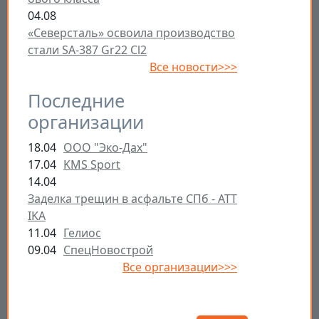
04.08
«Северсталь» освоила производство
стали SA-387 Gr22 Cl2
Все новости>>>
Последние
организации
18.04
ООО "Эко-Дах"
17.04
KMS Sport
14.04
Заделка трещин в асфальте СПб - ATT
IKA
11.04
Гелиос
09.04
СпецНовострой
Все организации>>>
Открыть настройки