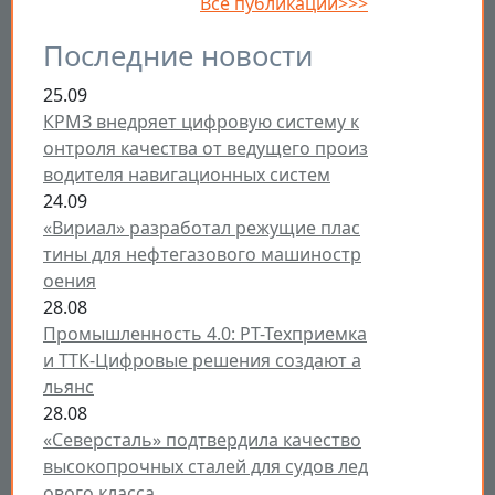
Все публикации>>>
Последние новости
25.09
КРМЗ внедряет цифровую систему к
онтроля качества от ведущего произ
водителя навигационных систем
24.09
«Вириал» разработал режущие плас
тины для нефтегазового машиностр
оения
28.08
Промышленность 4.0: РТ-Техприемка
и ТТК-Цифровые решения создают а
льянс
28.08
«Северсталь» подтвердила качество
высокопрочных сталей для судов лед
ового класса