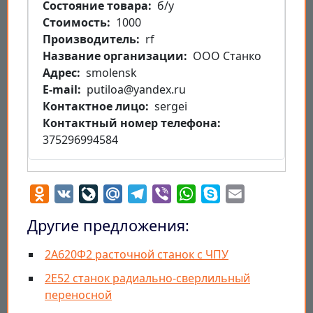
Состояние товара
б/у
Стоимость
1000
Производитель
rf
Название организации
ООО Станко
Aдрес
smolensk
E-mail
putiloa@yandex.ru
Контактное лицо
sergei
Контактный номер телефона
375296994584
Odnoklassniki
VK
LiveJournal
Mail.Ru
Telegram
Viber
WhatsApp
Skype
Email
Другие предложения:
2А620Ф2 расточной станок с ЧПУ
2Е52 станок радиально-сверлильный
переносной