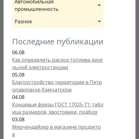
Автомобильная 
промышленность
Разное
Последние публикации
06.08
Как определить расход топлива дизе
льной электростанции
05.08
Благоустройство территории в Петр
опавловске-Камчатском
04.08
Концевые фрезы ГОСТ 17025-71: табл
ица размеров, хвостовики, подбор
03.08
Мерчендайзер в магазине продукто
в