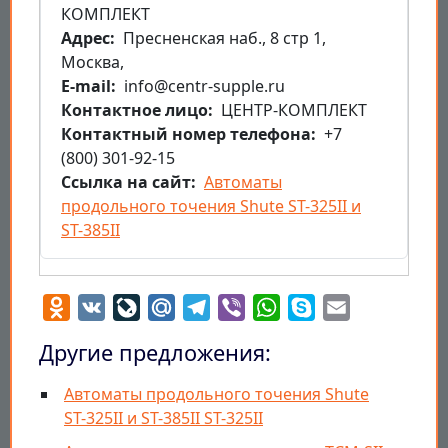
КОМПЛЕКТ
Aдрес
Пресненская наб., 8 стр 1,
Москва,
E-mail
info@centr-supple.ru
Контактное лицо
ЦЕНТР-КОМПЛЕКТ
Контактный номер телефона
+7
(800) 301-92-15
Ссылка на сайт
Автоматы
продольного точения Shute ST-325II и
ST-385II
Odnoklassniki
VK
LiveJournal
Mail.Ru
Telegram
Viber
WhatsApp
Skype
Email
Другие предложения:
Автоматы продольного точения Shute
ST-325II и ST-385II ST-325II