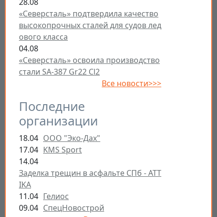
28.08
«Северсталь» подтвердила качество
высокопрочных сталей для судов лед
ового класса
04.08
«Северсталь» освоила производство
стали SA-387 Gr22 Cl2
Все новости>>>
Последние
организации
18.04
ООО "Эко-Дах"
17.04
KMS Sport
14.04
Заделка трещин в асфальте СПб - ATT
IKA
11.04
Гелиос
09.04
СпецНовострой