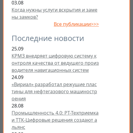
03.08
Когда нужны услуги вскрытия и заме
ны замков?
Все публикации>>>
Последние новости
25.09
КРМЗ внедряет цифровую систему к
онтроля качества от ведущего произ
водителя навигационных систем
24.09
«Вириал» разработал режущие плас
тины для нефтегазового машиностр
оения
28.08
Промышленность 4.0: РТ-Техприемка
и ТТК-Цифровые решения создают а
льянс