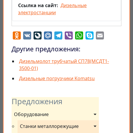
Ссылка на сайт
Дизельные
электростанции
Odnoklassniki
VK
LiveJournal
Mail.Ru
Telegram
Viber
WhatsApp
Skype
Email
Другие предложения:
Дизельмолот трубчатый СП78(МСДТ1-
3500-01)
Дизельные погрузчики Komatsu
Предложения
Оборудование
Станки металлорежущие