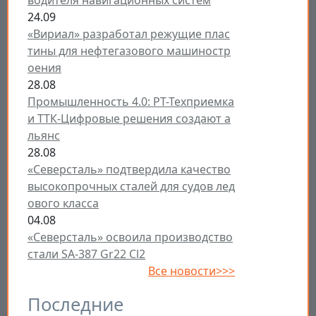
водителя навигационных систем
24.09
«Вириал» разработал режущие плас
тины для нефтегазового машиностр
оения
28.08
Промышленность 4.0: РТ-Техприемка
и ТТК-Цифровые решения создают а
льянс
28.08
«Северсталь» подтвердила качество
высокопрочных сталей для судов лед
ового класса
04.08
«Северсталь» освоила производство
стали SA-387 Gr22 Cl2
Все новости>>>
Последние