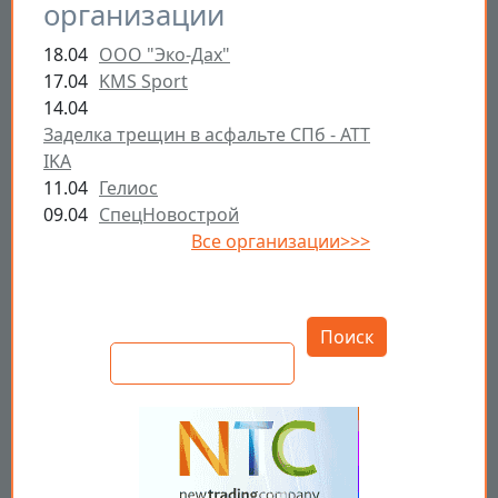
организации
18.04
ООО "Эко-Дах"
17.04
KMS Sport
14.04
Заделка трещин в асфальте СПб - ATT
IKA
11.04
Гелиос
09.04
СпецНовострой
Все организации>>>
Открыть настройки
Поиск