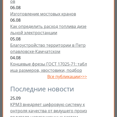
ов
06.08
Изготовление мостовых кранов
06.08
Как определить расход топлива дизе
льной электростанции
05.08
Благоустройство территории в Петр
опавловске-Камчатском
04.08
Концевые фрезы ГОСТ 17025-71: табл
ица размеров, хвостовики, подбор
Все публикации>>>
Последние новости
25.09
КРМЗ внедряет цифровую систему к
онтроля качества от ведущего произ