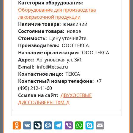
Категория оборудования
Оборудование для производства
лакокрасочной продукции
Наличие товара
в наличии
Состояние товара
новое
Стоимость
Цену уточняйте
Производитель
ООО ТЕКСА
Название организации
ООО ТЕКСА
Aдрес
Аргуновская ул. 3к1
E-mail
info@tecsa.ru
Контактное лицо
ТЕКСА
Контактный номер телефона
+7
(495) 212-11-60
Ссылка на сайт
ДВУХОСЕВЫЕ
ДИССОЛЬВЕРЫ ТХМ-Д
Odnoklassniki
VK
LiveJournal
Mail.Ru
Telegram
Viber
WhatsApp
Skype
Email