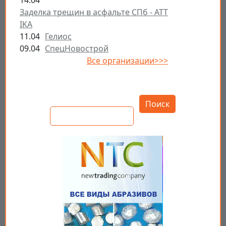
14.04
Заделка трещин в асфальте СПб - ATT
IKA
11.04
Гелиос
09.04
СпецНовострой
Все организации>>>
Открыть настройки
Поиск