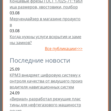
Концевые фрезы ГОСТ 17025-71: табл
ица размеров, хвостовики, подбор
03.08
Мерчендайзер в магазине продукто
в
03.08
Когда нужны услуги вскрытия и заме
ны замков?
Все публикации>>>
Последние новости
25.09
КРМЗ внедряет цифровую систему к
онтроля качества от ведущего произ
водителя навигационных систем
24.09
«Вириал» разработал режущие плас
тины для нефтегазового машиностр
оения