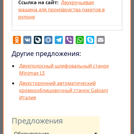
Ссылка на сайт
Двухручьевая
машина для производства пакетов в
рулоне
Odnoklassniki
VK
LiveJournal
Mail.Ru
Telegram
Viber
WhatsApp
Skype
Email
Другие предложения:
Двухполосный шлифовальный станок
Minimax LS
Двухсторонний автоматический
кромкооблицовочный станок Gabiani
Италия
Предложения
Оборудование