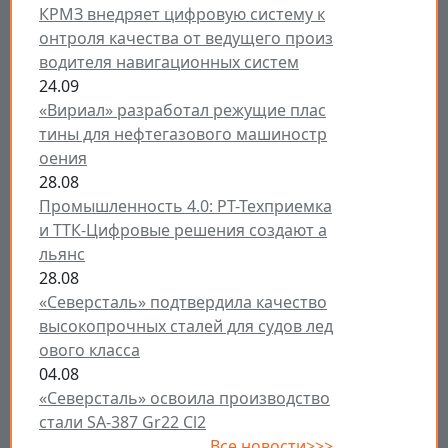
КРМЗ внедряет цифровую систему к
онтроля качества от ведущего произ
водителя навигационных систем
24.09
«Вириал» разработал режущие плас
тины для нефтегазового машиностр
оения
28.08
Промышленность 4.0: РТ-Техприемка
и ТТК-Цифровые решения создают а
льянс
28.08
«Северсталь» подтвердила качество
высокопрочных сталей для судов лед
ового класса
04.08
«Северсталь» освоила производство
стали SA-387 Gr22 Cl2
Все новости>>>