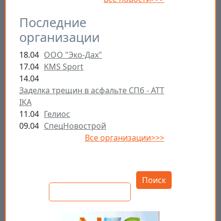
Последние
организации
18.04
ООО "Эко-Дах"
17.04
KMS Sport
14.04
Заделка трещин в асфальте СПб - ATT
IKA
11.04
Гелиос
09.04
СпецНовострой
Все организации>>>
Открыть настройки
Поиск